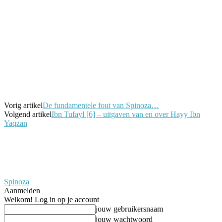
Facebook
Twitter
Pinterest
WhatsApp
Vorig artikel
De fundamentele fout van Spinoza…
Volgend artikel
Ibn Tufayl [6] – uitgaven van en over Hayy Ibn
Yaqzan
Spinoza
Aanmelden
Welkom! Log in op je account
jouw gebruikersnaam
jouw wachtwoord