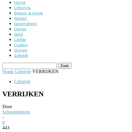
Home
Lifestyle
Beauty & mode
Reizen
Gezondheid
Dieren
Geld
Liefde
Ouders
Wonen
Zakelijk
Home
Lifestyle
VERRIJKEN
Lifestyle
VERRIJKEN
Door
Schoongenoeg
-
0
443