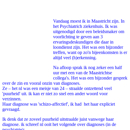
Facebook
Twitter
Pinterest
WhatsApp
Vandaag moest ik in Maastricht zijn. In
het Psychiatrich ziekenhuis. Ik was
uitgenodigd door een beleidsmaker om
voorlichting te geven aan 3
ervaringsdeskundigen die daar in
loondienst zijn. Het was een bijzonder
treffen, want op zo'n bijeenkomsten is er
altijd veel (h)erkenning.
Na afloop sprak ik nog zeker een half
uur met een van de Maastrichtse
collega's. Het was een bijzonder gesprek
over de zin en vooral onzin van diagnoses.
Ze – het nl was een meisje van 24 – straalde ontzettend veel
'puurheid' uit. ik kan er niet zo snel een ander woord voor
verzinnen.
Haar diagnose was 'schizo-affectief', ik had het haar expliciet
gevraagd.
Ik denk dat ze zoveel puurheid uitstraalde juist vanwege haar
diagnose. ik schreef nl ooit het volgende over diagnoses (in de
psychiatrie):