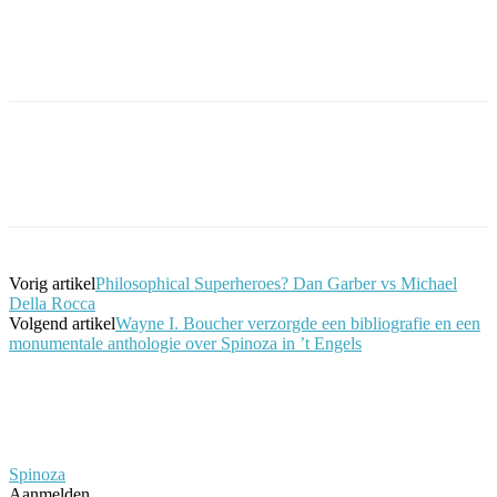
Facebook
Twitter
Pinterest
WhatsApp
Vorig artikel
Philosophical Superheroes? Dan Garber vs Michael
Della Rocca
Volgend artikel
Wayne I. Boucher verzorgde een bibliografie en een
monumentale anthologie over Spinoza in ’t Engels
Spinoza
Aanmelden