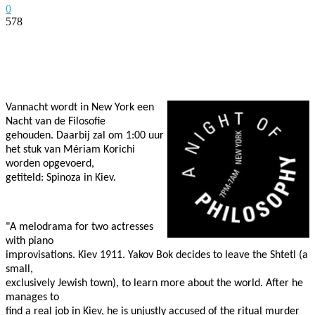
0
578
Facebook
Twitter
Pinterest
WhatsApp
Vannacht wordt in New York een
Nacht van de Filosofie
gehouden. Daarbij zal om 1:00 uur
het stuk van Mériam Korichi
worden opgevoerd,
getiteld: Spinoza in Kiev.
"A melodrama for two actresses
with piano
improvisations. Kiev 1911. Yakov Bok decides to leave the Shtetl (a
small,
exclusively Jewish town), to learn more about the world. After he
manages to
find a real job in Kiev, he is un­justly accused of the ritual murder