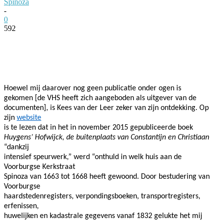
Spinoza
-
0
592
Facebook
Twitter
Pinterest
WhatsApp
Hoewel mij daarover nog geen publicatie onder ogen is
gekomen [de VHS heeft zich aangeboden als uitgever van de
documenten], is Kees van der Leer zeker van zijn ontdekking. Op
zijn
website
is te lezen dat in het in november 2015 gepubliceerde boek
Huygens’ Hofwijck, de buitenplaats van Constantijn en Christiaan
“dankzij
intensief speurwerk,” werd “onthuld in welk huis aan de
Voorburgse Kerkstraat
Spinoza van 1663 tot 1668 heeft gewoond. Door bestudering van
Voorburgse
haardstedenregisters, verpondingsboeken, transportregisters,
erfenissen,
huwelijken en kadastrale gegevens vanaf 1832 gelukte het mij