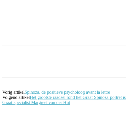
Facebook
Twitter
Pinterest
WhatsApp
Vorig artikel
Spinoza, de positieve psycholoog avant la lettre
Volgend artikel
Het grootste raadsel rond het Graat-Spinoza-portret is
Graat-specialist Margreet van der Hut