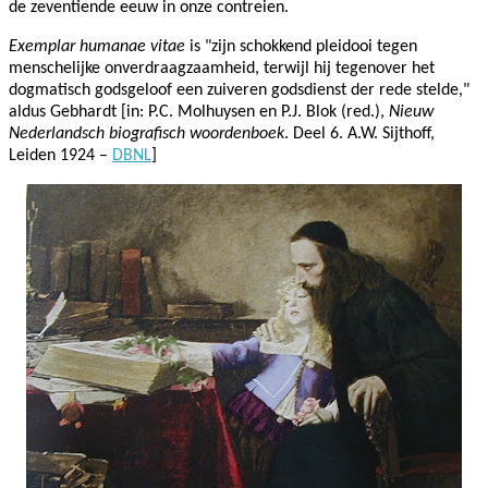
de zeventiende eeuw in onze contreien.
Exemplar humanae vitae
is "zijn schokkend pleidooi tegen
menschelijke onverdraagzaamheid, terwijl hij tegenover het
dogmatisch godsgeloof een zuiveren godsdienst der rede stelde,"
aldus Gebhardt [in: P.C. Molhuysen en P.J. Blok (red.),
Nieuw
Nederlandsch biografisch woordenboek
. Deel 6. A.W. Sijthoff,
Leiden 1924 –
DBNL
]