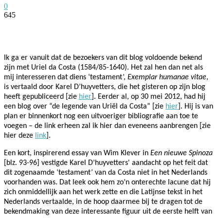
0
645
Facebook
Twitter
Pinterest
WhatsApp
Ik ga er vanuit dat de bezoekers van dit blog voldoende bekend
zijn met Uriel da Costa (1584/85-1640). Het zal hen dan net als
mij interesseren dat diens ‘testament’,
Exemplar humanae vitae
,
is vertaald door Karel D’huyvetters, die het gisteren op zijn blog
heeft gepubliceerd [zie
hier
]. Eerder al, op 30 mei 2012, had hij
een blog over “de legende van Uriël da Costa” [zie
hier
]. Hij is van
plan er binnenkort nog een uitvoeriger bibliografie aan toe te
voegen – de link erheen zal ik hier dan eveneens aanbrengen [zie
hier deze
link
].
Een kort, inspirerend essay van Wim Klever in
Een nieuwe Spinoza
[blz. 93-96] vestigde Karel D’huyvetters' aandacht op het feit dat
dit zogenaamde ‘testament’ van da Costa niet in het Nederlands
voorhanden was. Dat leek ook hem zo’n onterechte lacune dat hij
zich onmiddellijk aan het werk zette en die Latijnse tekst in het
Nederlands vertaalde, in de hoop daarmee bij te dragen tot de
bekendmaking van deze interessante figuur uit de eerste helft van