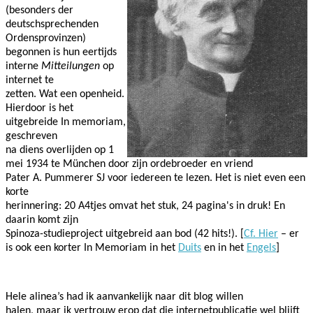
(besonders der
deutschsprechenden
Ordensprovinzen)
begonnen is hun eertijds
interne
Mitteilungen
op
internet te
zetten. Wat een openheid.
Hierdoor is het
uitgebreide In memoriam,
geschreven
na diens overlijden op 1
mei 1934 te München door zijn ordebroeder en vriend
Pater A. Pummerer SJ voor iedereen te lezen. Het is niet even een
korte
herinnering: 20 A4tjes omvat het stuk, 24 pagina's in druk! En
daarin komt zijn
Spinoza-studieproject uitgebreid aan bod (42 hits!). [
Cf. Hier
– er
is ook een korter In Memoriam in het
Duits
en in het
Engels
]
Hele alinea’s had ik aanvankelijk naar dit blog willen
halen, maar ik vertrouw erop dat die internetpublicatie wel blijft