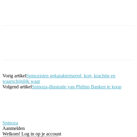
Facebook
Twitter
Pinterest
WhatsApp
Vorig artikel
Spinozisten gekarakteriseerd, kort, krachtig en
waarschijnlijk waar
Volgend artikel
Spinoza-illustratie van Philipp Banken te koop
Spinoza
Aanmelden
Welkom! Log in op je account