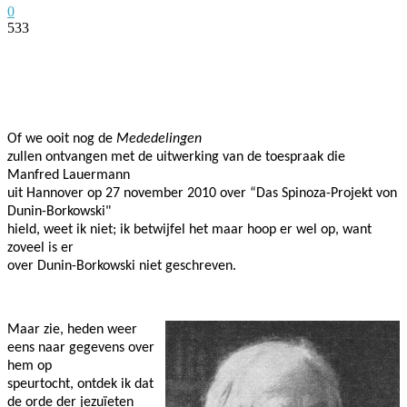
0
533
Facebook
Twitter
Pinterest
WhatsApp
Of we ooit nog de
Mededelingen
z
ullen ontvangen met de uitwerking van de toespraak die
Manfred Lauermann
uit Hannover op 27 november 2010 over “Das Spinoza-Projekt von
Dunin-Borkowski"
hield, weet ik niet; ik betwijfel het maar hoop er wel op, want
zoveel is er
over Dunin-Borkowski niet geschreven.
Maar zie, heden weer
eens naar gegevens over
hem op
speurtocht, ontdek ik dat
de orde der jezuïeten