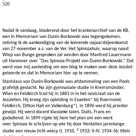
520
Facebook
Twitter
Pinterest
WhatsApp
Nadat ik vandaag, bladerend door het krantenarchief van de KB,
een In Memoriam van Dunin-Borkowski was tegengekomen,
ontving ik de aankondiging van de komende najaarsbijeenkomst
van 27 november a.s. van de Ver. Het Spinozahuis, waarop naast
Wiep van Bunge gesproken zal worden door Manfred Lauermann
uit Hannover over “Das Spinoza-Projekt von Dunin-Borkowski.” Dat
werd voor mij aanleiding om een blog te maken over deze Jezuïet-
geleerde en dat In Memoriam hier op te nemen.
Stanislaus von Dunin-Borkowski was afstammeling van een Pools
grafelijk geslacht. Na zijn gymnasiale studie in Kremsmünster,
Wien en Feldkirch trad hij in 1883 in in het noviciaat van de
Jezuïeten. Hij kreeg zijn opleiding in Exaeten* bij Roermond,
Feldkirch, Ditton Hall en Valkenburg*). In 1896 werd hij priester
gewijd. Hij werd docent klassieke talen, Duits, Frans en
godsdienst. In 1899 rijpte bij hem het plan om een werk
over Spinoza te schrijven op wie hij door tientallen jarenlange
2
studie een nieuw licht wierp (I, 1910,
1933; II-IV, 1934-36; titels