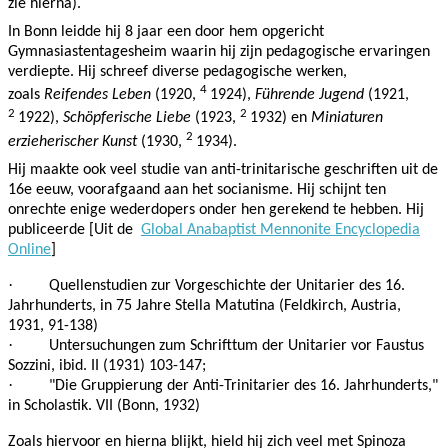
zie hierna).
In Bonn leidde hij 8 jaar een door hem opgericht
Gymnasiastentagesheim waarin hij zijn pedagogische ervaringen
verdiepte. Hij schreef diverse pedagogische werken,
4
zoals
Reifendes Leben
(1920,
1924),
Führende Jugend
(1921,
2
2
1922),
Schöpferische Liebe
(1923,
1932) en
Miniaturen
2
erzieherischer Kunst
(1930,
1934).
Hij maakte ook veel studie van anti-trinitarische geschriften uit de
16e eeuw, voorafgaand aan het socianisme. Hij schijnt ten
onrechte enige wederdopers onder hen gerekend te hebben. Hij
publiceerde [
Uit de
Global Anabaptist Mennonite Encyclopedia
Online
]
·
Quellenstudien zur Vorgeschichte der Unitarier des 16.
Jahrhunderts, in 75 Jahre Stella Matutina (Feldkirch, Austria,
1931, 91-138)
·
Untersuchungen zum Schrifttum der Unitarier vor Faustus
Sozzini, ibid. II (1931) 103-147;
·
"Die Gruppierung der Anti-Trinitarier des 16. Jahrhunderts,"
in Scholastik.
VII (Bonn, 1932)
Zoals hiervoor en hierna blijkt, hield hij zich veel met Spinoza