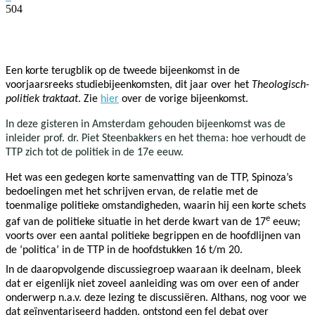
504
Facebook
Twitter
Pinterest
WhatsApp
Een korte terugblik op de tweede bijeenkomst in de
voorjaarsreeks studiebijeenkomsten, dit jaar over het
Theologisch-
politiek traktaat
. Zie
hier
over de vorige bijeenkomst.
In deze gisteren in Amsterdam gehouden bijeenkomst was de
inleider prof. dr. Piet Steenbakkers en het thema: hoe verhoudt de
TTP zich tot de politiek in de 17e eeuw.
Het was een gedegen korte samenvatting van de TTP, Spinoza’s
bedoelingen met het schrijven ervan, de relatie met de
toenmalige politieke omstandigheden, waarin hij een korte schets
e
gaf van de politieke situatie in het derde kwart van de 17
eeuw;
voorts over een aantal politieke begrippen en de hoofdlijnen van
de ‘politica’ in de TTP in de hoofdstukken 16 t/m 20.
In de daaropvolgende discussiegroep waaraan ik deelnam, bleek
dat er eigenlijk niet zoveel aanleiding was om over een of ander
onderwerp n.a.v. deze lezing te discussiëren. Althans, nog voor we
dat geïnventariseerd hadden, ontstond een fel debat over