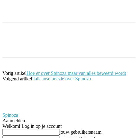
Facebook
Twitter
Pinterest
WhatsApp
Vorig artikel
Hoe er over Spinoza maar van alles beweerd wordt
Volgend artikel
Italiaanse poëzie over Spinoza
Spinoza
Aanmelden
Welkom! Log in op je account
jouw gebruikersnaam