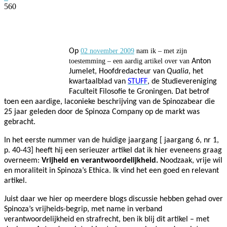
560
Facebook
Twitter
Pinterest
WhatsApp
Op
02 november 2009
nam ik – met zijn
toestemming – een aardig artikel over van
Anton
Jumelet, Hoofdredacteur van
Qualia
, het
kwartaalblad van
STUFF
, de Studievereniging
Faculteit Filosofie te Groningen. Dat betrof
toen een aardige, laconieke beschrijving van de Spinozabear die
25 jaar geleden door de Spinoza Company op de markt was
gebracht.
In het eerste nummer van de huidige jaargang [ jaargang 6, nr 1,
p. 40-43] heeft hij een serieuzer artikel dat ik hier eveneens graag
overneem:
Vrijheid en verantwoordelijkheid.
Noodzaak, vrije wil
en moraliteit in Spinoza’s Ethica. Ik vind het een goed en relevant
artikel.
Juist daar we hier op meerdere blogs discussie hebben gehad over
Spinoza’s vrijheids-begrip, met name in verband
verantwoordelijkheid en strafrecht, ben ik blij dit artikel – met