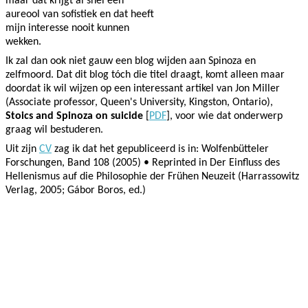
maar dat krijgt al snel een
aureool van sofistiek en dat heeft
mijn interesse nooit kunnen
wekken.
Ik zal dan ook niet gauw een blog wijden aan Spinoza en
zelfmoord. Dat dit blog tóch die titel draagt, komt alleen maar
doordat ik wil wijzen op een interessant artikel van Jon Miller
(Associate professor, Queen's University, Kingston, Ontario),
Stoics and Spinoza on suicide
[
PDF
], voor wie dat onderwerp
graag wil bestuderen.
Uit zijn
CV
zag ik dat het gepubliceerd is in: Wolfenbütteler
Forschungen, Band 108 (2005) • Reprinted in Der Einfluss des
Hellenismus auf die Philosophie der Frühen Neuzeit (Harrassowitz
Verlag, 2005; Gábor Boros, ed.)