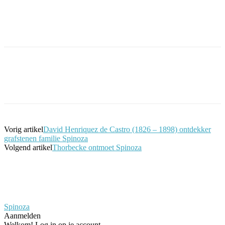
Facebook
Twitter
Pinterest
WhatsApp
Vorig artikel
David Henriquez de Castro (1826 – 1898) ontdekker
grafstenen familie Spinoza
Volgend artikel
Thorbecke ontmoet Spinoza
Spinoza
Aanmelden
Welkom! Log in op je account