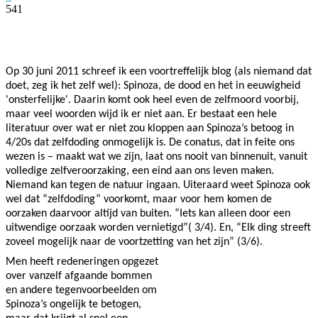
541
Facebook
Twitter
Pinterest
WhatsApp
Op 30 juni 2011 schreef ik een voortreffelijk blog (als niemand dat
doet, zeg ik het zelf wel): Spinoza, de dood en het in eeuwigheid
'onsterfelijke'. Daarin komt ook heel even de zelfmoord voorbij,
maar veel woorden wijd ik er niet aan. Er bestaat een hele
literatuur over wat er niet zou kloppen aan Spinoza’s betoog in
4/20s dat zelfdoding onmogelijk is. De conatus, dat in feite ons
wezen is – maakt wat we zijn, laat ons nooit van binnenuit, vanuit
volledige zelfveroorzaking, een eind aan ons leven maken.
Niemand kan tegen de natuur ingaan. Uiteraard weet Spinoza ook
wel dat “zelfdoding” voorkomt, maar voor hem komen de
oorzaken daarvoor altijd van buiten. “Iets kan alleen door een
uitwendige oorzaak worden vernietigd”( 3/4). En, “Elk ding streeft
zoveel mogelijk naar de voortzetting van het zijn” (3/6).
Men heeft redeneringen opgezet
over vanzelf afgaande bommen
en andere tegenvoorbeelden om
Spinoza’s ongelijk te betogen,