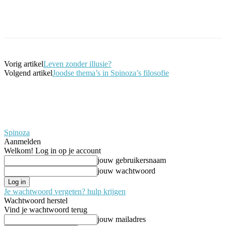
Facebook
Twitter
Pinterest
WhatsApp
Vorig artikel
Leven zonder illusie?
Volgend artikel
Joodse thema’s in Spinoza’s filosofie
Spinoza
Aanmelden
Welkom! Log in op je account
jouw gebruikersnaam
jouw wachtwoord
Je wachtwoord vergeten? hulp krijgen
Wachtwoord herstel
Vind je wachtwoord terug
jouw mailadres