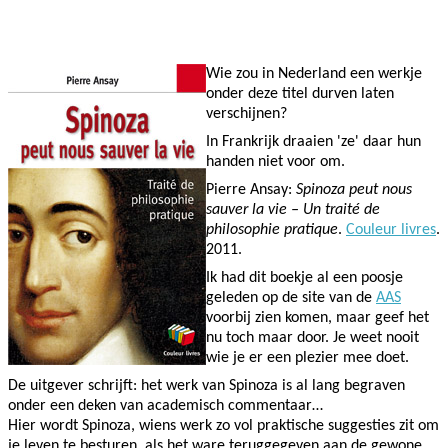
Facebook
Twitter
Pinterest
WhatsApp
Wie zou in Nederland een werkje
onder deze titel durven laten
verschijnen?
In Frankrijk draaien 'ze' daar hun
handen niet voor om.
Pierre Ansay:
Spinoza peut nous
sauver la vie – Un traité de
philosophie pratique
.
Couleur livres
.
2011.
Ik had dit boekje al een poosje
geleden op de site van de
AAS
voorbij zien komen, maar geef het
nu toch maar door. Je weet nooit
wie je er een plezier mee doet.
De uitgever schrijft: het werk van Spinoza is al lang begraven
onder een deken van academisch commentaar…
Hier wordt Spinoza, wiens werk zo vol praktische suggesties zit om
je leven te besturen, als het ware teruggegeven aan de gewone