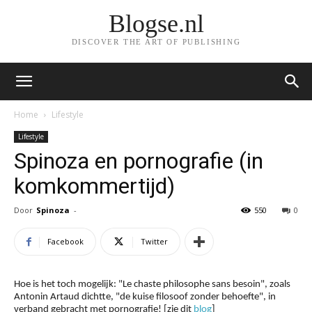
Blogse.nl
DISCOVER THE ART OF PUBLISHING
Home
Lifestyle
Lifestyle
Spinoza en pornografie (in
komkommertijd)
Door
Spinoza
-
550
0
Facebook
Twitter
Hoe is het toch mogelijk: "Le chaste philosophe sans besoin", zoals
Antonin Artaud dichtte, "de kuise filosoof zonder behoefte", in
verband gebracht met pornografie! [zie dit
blog
]