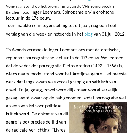
Vorig jaar stond op het programma van de VHS zomerweek in
Inger Leemans: Spinozisme en/in erotische
Barchem o.a.:
lectuur in de 17e eeuw.
Toen maakte ik, in tegenstelling tot dit jaar, nog een heel
verslag van die week en noteerde in het
blog
van 31 juli 2012:
“’s Avonds vermaakte Inger Leemans ons met de erotische,
e
zeg maar pornografische lectuur in de 17
eeuw. We leerden
dat de vader der pornografie Pietro Aretino (1492 – 1556) is,
wiens naam model stond voor het Aretijnse genre. Het meeste
werk dat langs kwam was vooral grappig en satirisch van
opzet. En ja, gezag, zowel wereldlijk maar vooral kerkelijk
gezag, werd zwaar op de hak genomen, zodat pornografie wel
als een vehikel voor politieke
kritiek werd. De opkomst van dit
genre is ook precies de tijd van
de radicale Verlichting. “Livres