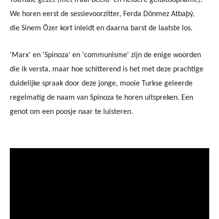
YouTube gezet (met fraai beeld- en heldere geluidsopname).
We horen eerst de sessievoorzitter, Ferda Dönmez Atbaþý,
die Sinem Özer kort inleidt en daarna barst de laatste los.
'Marx' en 'Spinoza' en 'communisme' zijn de enige woorden
die ik versta, maar hoe schitterend is het met deze prachtige
duidelijke spraak door deze jonge, mooie Turkse geleerde
regelmatig de naam van Spinoza te horen uitspreken. Een
genot om een poosje naar te luisteren.