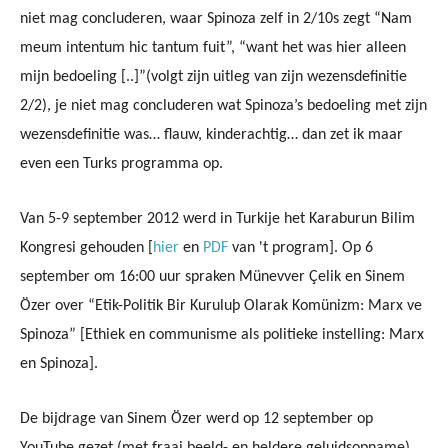
niet mag concluderen, waar Spinoza zelf in 2/10s zegt “Nam
meum intentum hic tantum fuit”, “want het was hier alleen
mijn bedoeling [..]”(volgt zijn uitleg van zijn wezensdefinitie
2/2), je niet mag concluderen wat Spinoza’s bedoeling met zijn
wezensdefinitie was… flauw, kinderachtig… dan zet ik maar
even een Turks programma op.
Van 5-9 september 2012 werd in Turkije het Karaburun Bilim
Kongresi gehouden [
hier
en
PDF
van 't program]. Op 6
september om 16:00 uur spraken Münevver Çelik en Sinem
Özer over “Etik-Politik Bir Kuruluþ Olarak Komünizm: Marx ve
Spinoza” [Ethiek en communisme als politieke instelling: Marx
en Spinoza].
De bijdrage van Sinem Özer werd op 12 september op