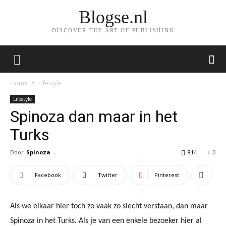
Blogse.nl
DISCOVER THE ART OF PUBLISHING
Home
Lifestyle
Lifestyle
Spinoza dan maar in het
Turks
Door
Spinoza
-
814
0
Facebook
Twitter
Pinterest
Als we elkaar hier toch zo vaak zo slecht verstaan, dan maar
Spinoza in het Turks. Als je van een enkele bezoeker hier al