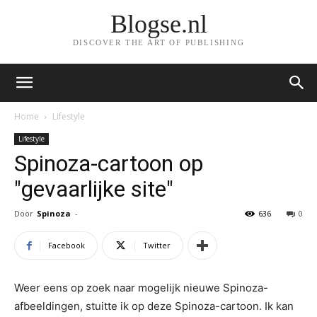
Blogse.nl
DISCOVER THE ART OF PUBLISHING
Home
Lifestyle
Lifestyle
Spinoza-cartoon op
"gevaarlijke site"
Door
Spinoza
-
636
0
Facebook
Twitter
Weer eens op zoek naar mogelijk nieuwe Spinoza-
afbeeldingen, stuitte ik op deze Spinoza-cartoon. Ik kan