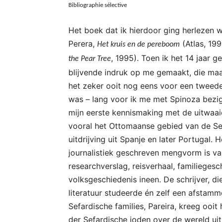
Bibliographie sélective
Het boek dat ik hierdoor ging herlezen w
Perera,
(Atlas, 199
Het kruis en de pereboom
, 1995). Toen ik het 14 jaar g
the Pear Tree
blijvende indruk op me gemaakt, die maak
het zeker ooit nog eens voor een tweede
was – lang voor ik me met Spinoza bezi
mijn eerste kennismaking met de uitwaai
vooral het Ottomaanse gebied van de Se
uitdrijving uit Spanje en later Portugal. 
journalistiek geschreven mengvorm is va
researchverslag, reisverhaal, familiegesc
volksgeschiedenis ineen. De schrijver, d
literatuur studeerde én zelf een afstamm
Sefardische families, Pareira, kreeg ooi
der Sefardische joden over de wereld ui