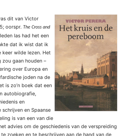
as dit van Victor
5; oorspr.
The Cross and
eleden las had het een
te dat ik wist dat ik
 keer wilde lezen. Het
g zou gaan houden –
ering over Europa en
fardische joden na de
Het is zo’n boek dat een
n autobiografie,
hiedenis en
ie schrijven en Spaanse
eling is van een van die
t het advies om de geschiedenis van de verspreiding
t te zoeken en te beschrijven aan de hand van de