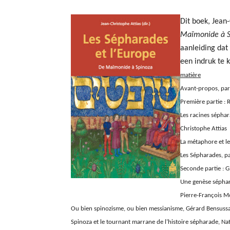
Dit boek, Jean-
Maïmonide à S
aanleiding dat
een indruk te 
matière
Avant-propos, par
Première partie :
Les racines séphar
Christophe Attias
La métaphore et le
Les Sépharades, p
Seconde partie : 
Une genèse séphara
Pierre-François 
Ou bien spinozisme, ou bien messianisme, Gérard Bensuss
Spinoza et le tournant marrane de l’histoire sépharade, Na