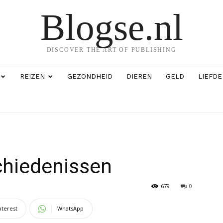
Blogse.nl
DISCOVER THE ART OF PUBLISHING
REIZEN
GEZONDHEID
DIEREN
GELD
LIEFDE
chiedenissen
679
0
nterest
WhatsApp