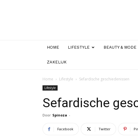
HOME
LIFESTYLE
BEAUTY & MODE
ZAKELIJK
Home
Lifestyle
Sefardische geschiedenissen
Lifestyle
Sefardische ges
Door
Spinoza
-
Facebook
Twitter
Pi