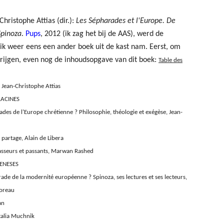
Christophe Attias (dir.):
Les Sépharades et l'Europe. De
pinoza
.
Pups
, 2012 (ik zag het bij de AAS), werd de
 ik weer eens een ander boek uit de kast nam. Eerst, om
krijgen, even nog de inhoudsopgave van dit boek:
Table des
 Jean-Christophe Attias
 RACINES
ades de l’Europe chrétienne ? Philosophie, théologie et exégèse, Jean-
 partage, Alain de Libera
asseurs et passants, Marwan Rashed
GENESES
de de la modernité européenne ? Spinoza, ses lectures et ses lecteurs,
Moreau
an
talia Muchnik