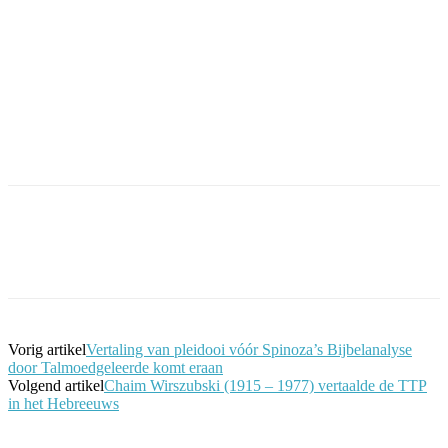
Facebook
Twitter
Pinterest
WhatsApp
Vorig artikel
Vertaling van pleidooi vóór Spinoza’s Bijbelanalyse
door Talmoedgeleerde komt eraan
Volgend artikel
Chaim Wirszubski (1915 – 1977) vertaalde de TTP
in het Hebreeuws