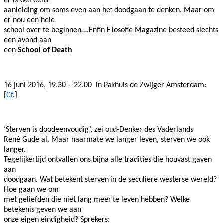
er is wel eens
aanleiding om soms even aan het doodgaan te denken. Maar om
er nou een hele
school over te beginnen….Enfin Filosofie Magazine besteed slechts
een avond aan
een
School of Death
16 juni 2016, 19.30 – 22.00
in Pakhuis de Zwijger Amsterdam:
[
Cf
.]
‘Sterven is doodeenvoudig’, zei oud-Denker des Vaderlands
René Gude al. Maar naarmate we langer leven, sterven we ook
langer.
Tegelijkertijd ontvallen ons bijna alle tradities die houvast gaven
aan
doodgaan. Wat betekent sterven in de seculiere westerse wereld?
Hoe gaan we om
met geliefden die niet lang meer te leven hebben? Welke
betekenis geven we aan
onze eigen eindigheid? Sprekers: