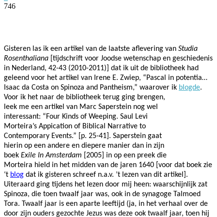
746
Facebook
Twitter
Pinterest
WhatsApp
Gisteren las ik een artikel van de laatste aflevering van
Studia
Rosenthaliana
[tijdschrift voor Joodse wetenschap en geschiedenis
in Nederland, 42-43 (2010-2011)] dat ik uit de bibliotheek had
geleend voor het artikel van Irene E. Zwiep, “Pascal in potentia…
Isaac da Costa on Spinoza and Pantheism,” waarover ik
blogde
.
Voor ik het naar de bibliotheek terug ging brengen,
leek me een artikel van Marc Saperstein nog wel
interessant: “Four Kinds of Weeping. Saul Levi
Morteira’s Appication of Biblical Narrative to
Contemporary Events.” [p. 25-41]. Saperstein gaat
hierin op een andere en diepere manier dan in zijn
boek
Exile In Amsterdam
[2005]
in op een preek die
Morteira hield in het midden van de jaren 1640 [voor dat boek zie
‘t
blog
dat ik gisteren schreef n.a.v. ’t lezen van dit artikel].
Uiteraard ging tijdens het lezen door mij heen: waarschijnlijk zat
Spinoza, die toen twaalf jaar was, ook in de synagoge Talmoed
Tora. Twaalf jaar is een aparte leeftijd (ja, in het verhaal over de
door zijn ouders gezochte Jezus was deze ook twaalf jaar, toen hij