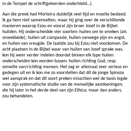
in de Tempel de schriftgeleerden onderhield…).
Aan die preek had Morteira duidelijk veel tijd en moeite besteed.
Ik ga hem niet samenvatten, maar hij ging over de verschillende
manieren waarop Ezou en vooral zijn broer Josef in de Bijbel
huilden. Hij onderscheidde vier soorten: huilen om te smeken (als
smeekbede), huilen uit compassie, huilen vanwege pijn en angst,
en huilen van vreugde. De laatste zou bij Ezou niet voorkomen. De
acht plaatsen in de Bijbel waar van huilen van Josef sprake was,
kon hij weer verder indelen doordat binnen elk type huilen
onderscheiden kon worden tussen: huilen richting God, resp.
omwille van/richting mensen. Het zag er allemaal zeer serieus en
gedegen uit en ik kon me zo voorstellen dat dit de jonge Spinoza
wel aansprak en dat dit soort preken misschien wel de basis legde
voor zijn systematische studie van de menselijke aandoeningen,
die hij later in het derde deel van zijn
Ethica
, maar dan anders,
zou behandelen.