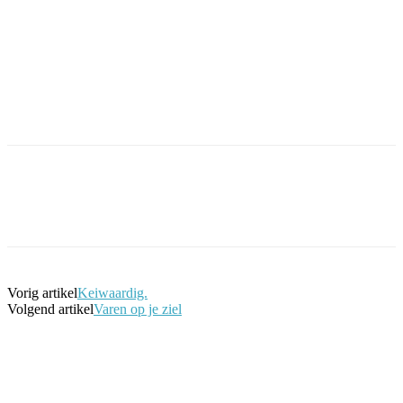
Facebook
Twitter
Pinterest
WhatsApp
Vorig artikel
Keiwaardig.
Volgend artikel
Varen op je ziel