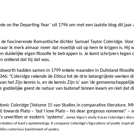
de on the Departing Year’ uit 1796 om met een laatste blog dit jaar af
an de fascinerende Romantische dichter Samuel Taylor Coleridge. Voor
ar ik merk almaar meer dat moeilijk vat op hem te krijgen is. Hij wo
n duidelijke eigen filosofie te betrappen is. Je komt schrijvers tegen
 ontkend dat hij dat was.
dsworth hadden samen in 1799 enkele maanden in Duitsland filosofie
z 346: "Coleridge rekende de
Ethica
tot de drie belangrijkste werken d
an het Zijn kennis is, en de kennis Zijn is' aan ‘de gemeenschappelijk
e goddelijke geest de natuur van buitenaf binnen kwam en niet dat d
tonic Coleridge
[Volume 15 van Studies in comparative literature.
MH
towards Plato – 'but I love Plato – his dear gorgeous nonsense!' – s
's unwritten or esoteric 'systems'.
James Vigus's study traces Coleridge's disc
pretation of Kant's epistemology. It compares Coleridge's figurations of poetic inspira
publics notorious banishment of poetry.