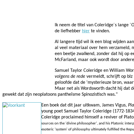
Facebook
Twitter
Pinterest
WhatsApp
Ik neem de titel van Coleridge´s lange ´O
de liefhebber
hier
te vinden.
Al langere tijd wil ik een blog wijden a
al veel materiaal over hem verzameld, ma
een beetje zwalkend, zonder dat hij op ee
McFarland, maar ook wordt door anderen
Samuel Taylor Coleridge en William Wor
volgens de rede
vermeldt, schrijft op bl
geloofde dat de 'mysterieuze bron, waarv
Maar net als Wordsworth dacht hij dat d
gewekt dat zijn neoplatoons pantheïsme Spinozistisch was."
Een boek dat dit jaar uitkwam, James Vigus,
Pla
young poet Samuel Taylor Coleridge (1772-1834) 
Coleridge proclaimed himself a reviver of Plato
sources on the 'divine philosopher', and his Platonic inter
esoteric 'system' of philosophy ultimately fulfilled the Re