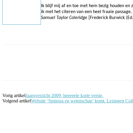
Ik blijf mij af en toe met hem bezig houden en 
ik met het citeren van een heel fraaie passage, 
Samuel Taylor Coleridge
[Frederick Burwick (Ed.
Facebook
Twitter
Pinterest
WhatsApp
Vorig artikel
Jaaroverzicht 2009, heeeeele korte versie.
Volgend artikel
Website ‘Spinoza en wetenschap’ komt. Lezingen Coll