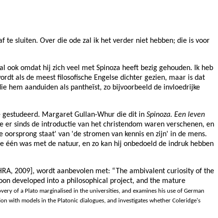
 te sluiten. Over die ode zal ik het verder niet hebben; die is voor
al ook omdat hij zich veel met Spinoza heeft bezig gehouden. Ik heb
rdt als de meest filosofische Engelse dichter gezien, maar is dat
 die hem aanduiden als pantheïst, zo bijvoorbeeld de invloedrijke
 gestudeerd. Margaret Gullan-Whur die dit in
Spinoza. Een leven
ie er sinds de introductie van het christendom waren verschenen, en
e oorsprong staat' van 'de stromen van kennis en zijn' in de mens.
ie één was met de natuur, en zo kan hij onbedoeld de indruk hebben
RA, 2009], wordt aanbevolen met: “
The ambivalent curiosity of the
oon developed into a philosophical project, and the mature
overy of a Plato marginalised in the universities, and examines his use of German
tion with models in the Platonic dialogues, and investigates whether Coleridge's