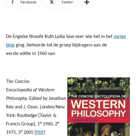
Facebook
Twitter
De Engelse filosofe Ruth Lydia Saw over wie het in het
vorige
blog
ging, behoorde tot de groep bijdragers aan de
eerste editie in 1960 van
The Concise
Encyclopedia of Western
Philosophy.
Edited by Jonathan
Rée and J. Oson. London/New
York: Routledge [Taylor &
e
e
Francis Group], 1
1960, 2
e
1975, 3
2005 [
PDF
]