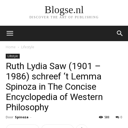
Blogse.nl
DISCOVER THE ART OF PUBLISHING
Home
Lifestyle
Lifestyle
Ruth Lydia Saw (1901 –
1986) schreef ‘t Lemma
Spinoza in The Concise
Encyclopedia of Western
Philosophy
Door
Spinoza
-
588
0