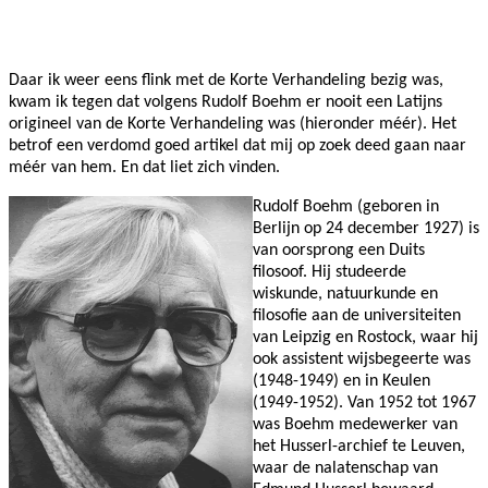
Facebook
Twitter
Pinterest
WhatsApp
Daar ik weer eens flink met de Korte Verhandeling bezig was,
kwam ik tegen dat volgens Rudolf Boehm er nooit een Latijns
origineel van de Korte Verhandeling was (hieronder méér). Het
betrof een verdomd goed artikel dat mij op zoek deed gaan naar
méér van hem. En dat liet zich vinden.
Rudolf Boehm (geboren in
Berlijn op 24 december 1927) is
van oorsprong een Duits
filosoof. Hij studeerde
wiskunde, natuurkunde en
filosofie aan de universiteiten
van Leipzig en Rostock, waar hij
ook assistent wijsbegeerte was
(1948-1949) en in Keulen
(1949-1952). Van 1952 tot 1967
was Boehm medewerker van
het Husserl-archief te Leuven,
waar de nalatenschap van