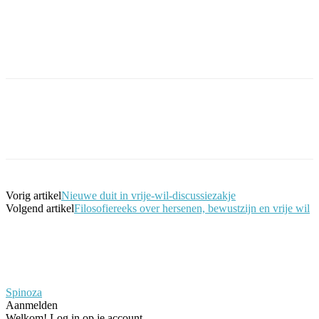
Facebook
Twitter
Pinterest
WhatsApp
Vorig artikel
Nieuwe duit in vrije-wil-discussiezakje
Volgend artikel
Filosofiereeks over hersenen, bewustzijn en vrije wil
Spinoza
Aanmelden
Welkom! Log in op je account