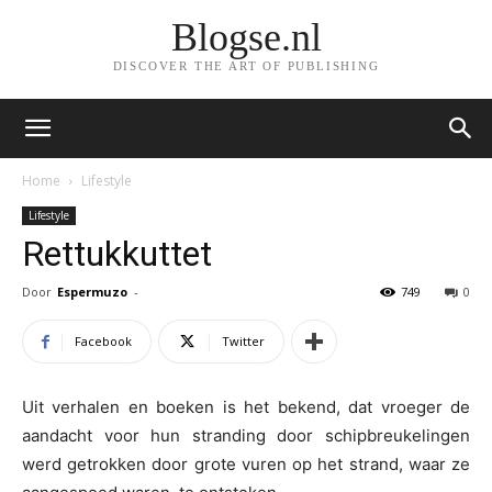
Blogse.nl
DISCOVER THE ART OF PUBLISHING
Home
Lifestyle
Lifestyle
Rettukkuttet
Door
Espermuzo
-
749
0
Facebook
Twitter
Uit verhalen en boeken is het bekend, dat vroeger de
aandacht voor hun stranding door schipbreukelingen
werd getrokken door grote vuren op het strand, waar ze