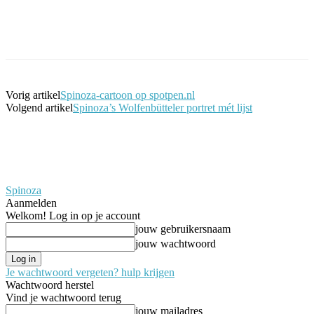
Facebook
Twitter
Pinterest
WhatsApp
Vorig artikel
Spinoza-cartoon op spotpen.nl
Volgend artikel
Spinoza’s Wolfenbütteler portret mét lijst
Spinoza
Aanmelden
Welkom! Log in op je account
jouw gebruikersnaam
jouw wachtwoord
Je wachtwoord vergeten? hulp krijgen
Wachtwoord herstel
Vind je wachtwoord terug
jouw mailadres