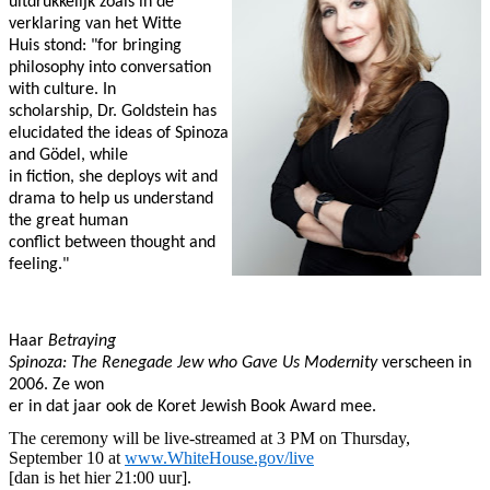
uitdrukkelijk zoals in de
verklaring van het Witte
Huis stond: "for bringing
philosophy into conversation
with culture. In
scholarship, Dr. Goldstein has
elucidated the ideas of Spinoza
and Gödel, while
in fiction, she deploys wit and
drama to help us understand
the great human
conflict between thought and
feeling."
Haar
Betraying
Spinoza: The Renegade Jew who Gave Us Modernity
verscheen in
2006. Ze won
er in dat jaar ook de Koret Jewish Book Award mee.
The ceremony will be live-streamed at 3 PM on Thursday,
September 10 at
www.WhiteHouse.gov/live
[dan is het hier 21:00 uur].