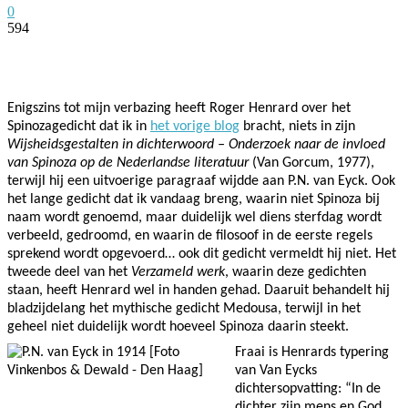
0
594
Facebook
Twitter
Pinterest
WhatsApp
Enigszins tot mijn verbazing heeft Roger Henrard over het
Spinozagedicht dat ik in
het vorige blog
bracht, niets in zijn
Wijsheidsgestalten in dichterwoord – Onderzoek naar de invloed
van Spinoza op de Nederlandse literatuur
(Van Gorcum, 1977),
terwijl hij een uitvoerige paragraaf wijdde aan P.N. van Eyck. Ook
het lange gedicht dat ik vandaag breng, waarin niet Spinoza bij
naam wordt genoemd, maar duidelijk wel diens sterfdag wordt
verbeeld, gedroomd, en waarin de filosoof in de eerste regels
sprekend wordt opgevoerd… ook dit gedicht vermeldt hij niet. Het
tweede deel van het
Verzameld werk
, waarin deze gedichten
staan, heeft Henrard wel in handen gehad. Daaruit behandelt hij
bladzijdelang het mythische gedicht Medousa, terwijl in het
geheel niet duidelijk wordt hoeveel Spinoza daarin steekt.
Fraai is Henrards typering
van Van Eycks
dichtersopvatting: “In de
dichter zijn mens en God