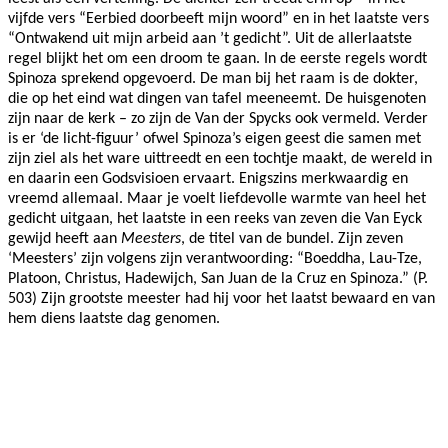
vijfde vers “Eerbied doorbeeft mijn woord” en in het laatste vers
“Ontwakend uit mijn arbeid aan ’t gedicht”. Uit de allerlaatste
regel blijkt het om een droom te gaan. In de eerste regels wordt
Spinoza sprekend opgevoerd. De man bij het raam is de dokter,
die op het eind wat dingen van tafel meeneemt. De huisgenoten
zijn naar de kerk – zo zijn de V
an der Spycks
ook vermeld. Verder
is er ‘de licht-figuur’ ofwel Spinoza’s eigen geest die samen met
zijn ziel als het ware uittreedt en een tochtje maakt, de wereld in
en daarin een Godsvisioen ervaart. Enigszins merkwaardig en
vreemd allemaal. Maar je voelt liefdevolle warmte van heel het
gedicht uitgaan, het laatste in een reeks van zeven die Van Eyck
gewijd heeft aan
Meesters
, de titel van de bundel. Zijn zeven
‘Meesters’ zijn volgens zijn verantwoording: “Boeddha, Lau-Tze,
Platoon, Christus, Hadewijch, San Juan de la Cruz en Spinoza.” (P.
503) Zijn grootste meester had hij voor het laatst bewaard en van
hem diens laatste dag genomen.