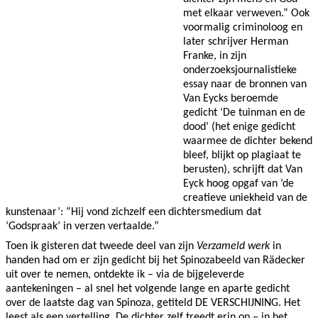
met elkaar verweven.” Ook
voormalig criminoloog en
later schrijver Herman
Franke, in zijn
onderzoeksjournalistieke
essay naar de bronnen van
Van Eycks beroemde
gedicht ‘De tuinman en de
dood’ (het enige gedicht
waarmee de dichter bekend
bleef, blijkt op plagiaat te
berusten), schrijft dat Van
Eyck hoog opgaf van ‘de
creatieve uniekheid van de
kunstenaar’: “Hij vond zichzelf een dichtersmedium dat
‘Godspraak’ in verzen vertaalde.”
Toen ik gisteren dat tweede deel van zijn
Verzameld werk
in
handen had om er zijn gedicht bij het Spinozabeeld van Rädecker
uit over te nemen, ontdekte ik – via de bijgeleverde
aantekeningen – al snel het volgende lange en aparte gedicht
over de laatste dag van Spinoza, getiteld DE VERSCHIJNING. Het
leest als een vertelling. De dichter zelf treedt erin op – in het