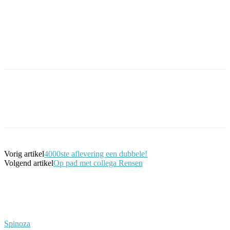
Facebook
Twitter
Pinterest
WhatsApp
Vorig artikel
4000ste aflevering een dubbele!
Volgend artikel
Op pad met collega Rensen
Spinoza