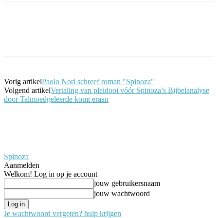
Facebook
Twitter
Pinterest
WhatsApp
Vorig artikel
Paolo Nori schreef roman "Spinoza"
Volgend artikel
Vertaling van pleidooi vóór Spinoza’s Bijbelanalyse
door Talmoedgeleerde komt eraan
Spinoza
Aanmelden
Welkom! Log in op je account
jouw gebruikersnaam
jouw wachtwoord
Je wachtwoord vergeten? hulp krijgen