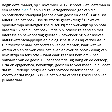
Begin deze maand, op 1 november 2012, schreef Piet Soeteman in
een reactie
hier
: “Een huidige vertegenwoordiger van dit
Spinozistische standpunt [eenheid van geest en vlees] is Arie Bos,
auteur van het boek ‘Hoe de stof de geest kreeg’.” Dit wekte
opnieuw mijn nieuwsgierigheid: zou hij zich werkelijk op Spinoza
baseren? Ik heb nu het boek uit de bibliotheek geleend en met
interesse en bewondering gelezen – bewondering over hoeveel
natuurwetenschappelijke en biologische studies hij verwerkte in
zijn zoektocht naar het ontstaan van de mensen, naar wat we
weten van en denken over het leven en over de ontwikkeling van
bewustzijn en tenslotte – want daar gaat het hem om – het
ontwaken van de geest. Hij behandelt de Big Bang en de oersoep,
DNA en epigenetica, bewustzijn, geest en zo veel meer. En hij doet
dat m.i. redelijk integer en 'verantwoord wetenschappelijk',
voorzover dat mogelijk is via het overal vandaag grasduinen van
je materiaal.