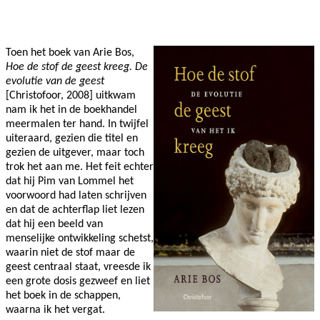
Facebook
Twitter
Pinterest
WhatsApp
Toen het boek van Arie Bos,
Hoe de stof de geest kreeg. De
evolutie van de geest
[Christofoor, 2008] uitkwam
nam ik het in de boekhandel
meermalen ter hand. In twijfel
uiteraard, gezien die titel en
gezien de uitgever, maar toch
trok het aan me. Het feit echter
dat hij Pim van Lommel het
voorwoord had laten schrijven
en dat de achterflap liet lezen
dat hij een beeld van
menselijke ontwikkeling schetst,
waarin niet de stof maar de
geest centraal staat, vreesde ik
een grote dosis gezweef en liet
het boek in de schappen,
waarna ik het vergat.