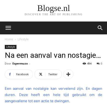
Blogse.nl
DISCOVER THE ART OF PUBLISHING
Home
Lifestyle
Lifestyle
Na een aanval van nostagie…
Door
Espermuzo
-
494
0
Facebook
Twitter
Een aanval van nostalgie kan vervelend zijn. En dagen
duren. Deze heeft een hele tijd gebruikt om de
aangevallene tot een actie te dwingen.