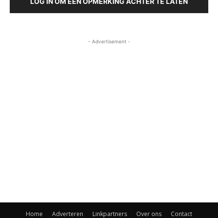
LOG IN OM EEN OPMERKING ACHTER TE LATEN
- Advertisement -
Home
Adverteren
Linkpartners
Over ons
Contact