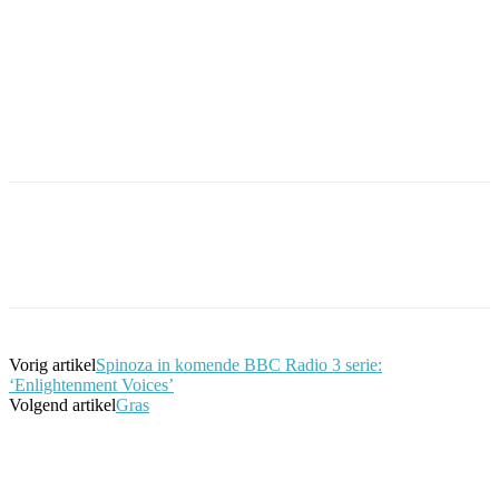
Facebook
Twitter
Pinterest
WhatsApp
Vorig artikel
Spinoza in komende BBC Radio 3 serie:
‘Enlightenment Voices’
Volgend artikel
Gras