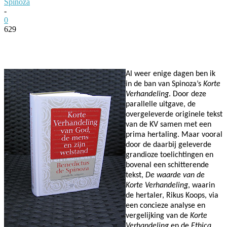
Spinoza
-
0
629
Facebook
Twitter
Pinterest
WhatsApp
Al weer enige dagen ben ik
in de ban van Spinoza’s
Korte
Verhandeling
. Door deze
parallelle uitgave, de
overgeleverde originele tekst
van de KV samen met een
prima hertaling. Maar vooral
door de daarbij geleverde
grandioze toelichtingen en
bovenal een schitterende
tekst,
De waarde van de
Korte Verhandeling
, waarin
de hertaler, Rikus Koops, via
een concieze analyse en
vergelijking van de
Korte
Verhandeling
en de
Ethica
,