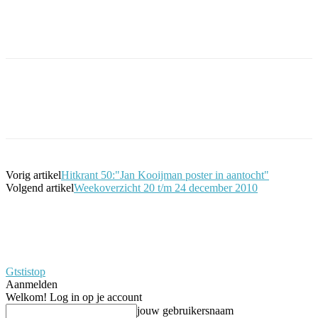
Facebook
Twitter
Pinterest
WhatsApp
Vorig artikel
Hitkrant 50:"Jan Kooijman poster in aantocht"
Volgend artikel
Weekoverzicht 20 t/m 24 december 2010
Gtstistop
Aanmelden
Welkom! Log in op je account
jouw gebruikersnaam