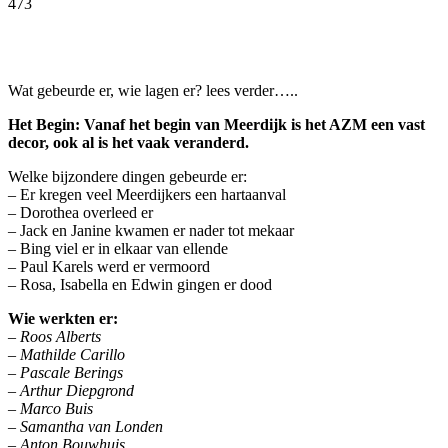
473
Facebook
Twitter
Pinterest
WhatsApp
Wat gebeurde er, wie lagen er? lees verder…..
Het Begin: Vanaf het begin van Meerdijk is het AZM een vast
decor, ook al is het vaak veranderd.
Welke bijzondere dingen gebeurde er:
– Er kregen veel Meerdijkers een hartaanval
– Dorothea overleed er
– Jack en Janine kwamen er nader tot mekaar
– Bing viel er in elkaar van ellende
– Paul Karels werd er vermoord
– Rosa, Isabella en Edwin gingen er dood
Wie werkten er:
– Roos Alberts
– Mathilde Carillo
– Pascale Berings
– Arthur Diepgrond
– Marco Buis
– Samantha van Londen
– Anton Bouwhuis