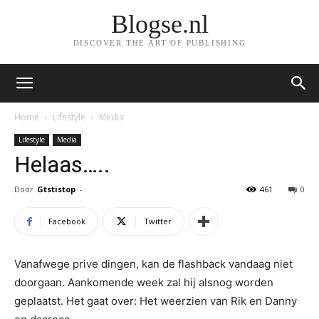
Blogse.nl
DISCOVER THE ART OF PUBLISHING
Home
Lifestyle
Media
Lifestyle
Media
Helaas…..
Door
Gtstistop
-
461
0
Facebook
Twitter
Vanafwege prive dingen, kan de flashback vandaag niet
doorgaan. Aankomende week zal hij alsnog worden
geplaatst. Het gaat over: Het weerzien van Rik en Danny