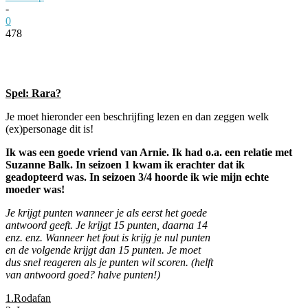
-
0
478
Facebook
Twitter
Pinterest
WhatsApp
Spel: Rara?
Je moet hieronder een beschrijfing lezen en dan zeggen welk
(ex)personage dit is!
Ik was een goede vriend van Arnie. Ik had o.a. een relatie met
Suzanne Balk. In seizoen 1 kwam ik erachter dat ik
geadopteerd was. In seizoen 3/4 hoorde ik wie mijn echte
moeder was!
Je krijgt punten wanneer je als eerst het goede
antwoord geeft. Je krijgt 15 punten, daarna 14
enz. enz. Wanneer het fout is krijg je nul punten
en de volgende krijgt dan 15 punten. Je moet
dus snel reageren als je punten wil scoren. (helft
van antwoord goed? halve punten!)
1.Rodafan