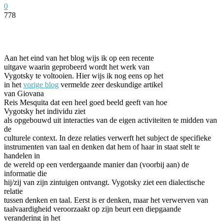
0
778
Facebook
Twitter
Pinterest
WhatsApp
Aan het eind van het blog wijs ik op een recente
uitgave waarin geprobeerd wordt het werk van
Vygotsky te voltooien.
Hier wijs ik nog eens op het
in het
vorige blog
vermelde zeer deskundige artikel
van Giovana
Reis Mesquita dat een heel goed beeld geeft van hoe
Vygotsky het individu ziet
als opgebouwd uit interacties van de eigen activiteiten te midden van
de
culturele context. In deze relaties verwerft het subject de specifieke
instrumenten van taal en denken dat hem of haar in staat stelt te
handelen in
de wereld op een verdergaande manier dan (voorbij aan) de
informatie die
hij/zij van zijn zintuigen ontvangt. Vygotsky ziet een dialectische
relatie
tussen denken en taal. Eerst is er denken, maar het verwerven van
taalvaardigheid veroorzaakt op zijn beurt een diepgaande
verandering in het