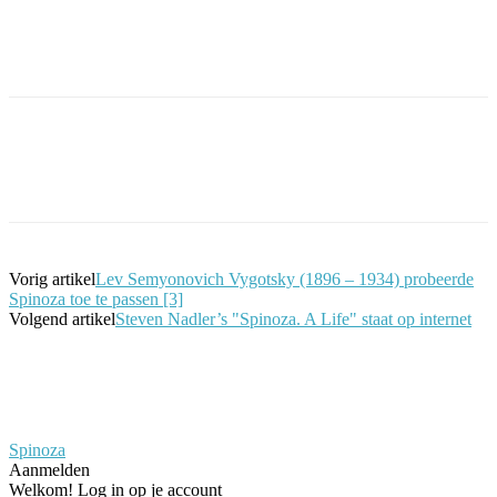
Facebook
Twitter
Pinterest
WhatsApp
Vorig artikel
Lev Semyonovich Vygotsky (1896 – 1934) probeerde
Spinoza toe te passen [3]
Volgend artikel
Steven Nadler’s "Spinoza. A Life" staat op internet
Spinoza
Aanmelden
Welkom! Log in op je account