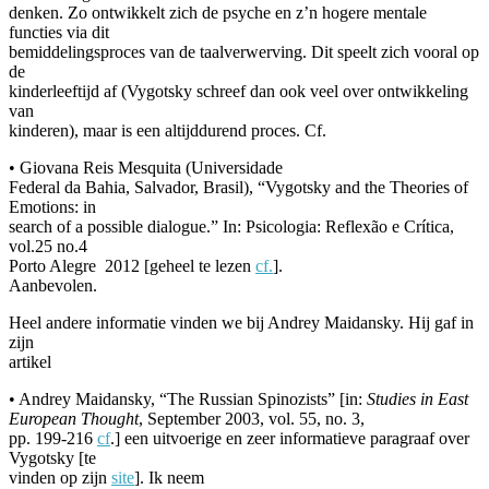
denken. Zo ontwikkelt zich de psyche en z’n hogere mentale
functies via dit
bemiddelingsproces van de taalverwerving. Dit speelt zich vooral op
de
kinderleeftijd af (Vygotsky schreef dan ook veel over ontwikkeling
van
kinderen), maar is een altijddurend proces. Cf.
• Giovana Reis Mesquita (Universidade
Federal da Bahia, Salvador, Brasil), “Vygotsky and the Theories of
Emotions: in
search of a possible dialogue.” In: Psicologia: Reflexão e Crítica,
vol.25 no.4
Porto Alegre
2012 [geheel te lezen
cf.
].
Aanbevolen.
Heel andere informatie vinden we bij Andrey Maidansky. Hij gaf in
zijn
artikel
• Andrey Maidansky, “The Russian Spinozists” [in:
Studies in East
European Thought
, September 2003, vol. 55, no. 3,
pp. 199-216
cf
.] een uitvoerige en zeer informatieve paragraaf over
Vygotsky [te
vinden op zijn
site
]. Ik neem