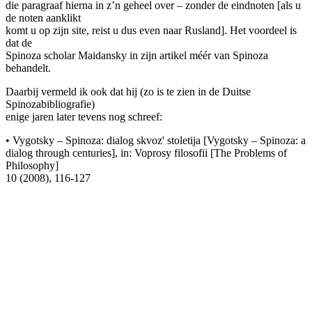
die paragraaf hierna in z’n geheel over – zonder de eindnoten [als u
de noten aanklikt
komt u op zijn site, reist u dus even naar Rusland]. Het voordeel is
dat de
Spinoza scholar Maidansky in zijn artikel méér van Spinoza
behandelt.
Daarbij vermeld ik ook dat hij (zo is te zien in de Duitse
Spinozabibliografie)
enige jaren later tevens nog schreef:
• Vygotsky – Spinoza: dialog skvoz' stoletija [Vygotsky – Spinoza: a
dialog through centuries], in: Voprosy filosofii [The Problems of
Philosophy]
10 (2008), 116-127