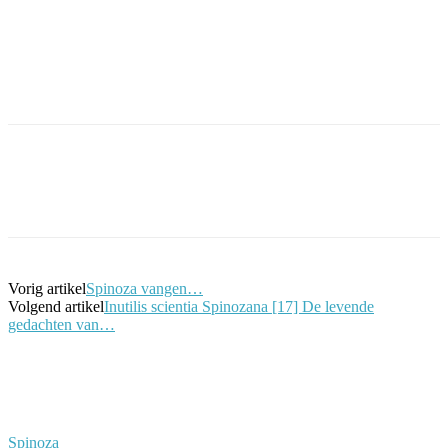
Facebook
Twitter
Pinterest
WhatsApp
Vorig artikel
Spinoza vangen…
Volgend artikel
Inutilis scientia Spinozana [17] De levende
gedachten van…
Spinoza