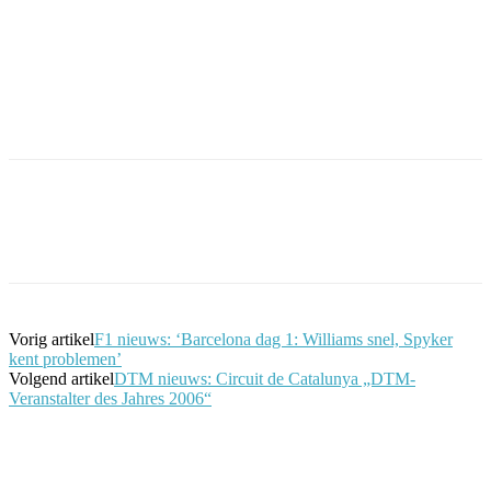
Facebook
Twitter
Pinterest
WhatsApp
Vorig artikel
F1 nieuws: ‘Barcelona dag 1: Williams snel, Spyker
kent problemen’
Volgend artikel
DTM nieuws: Circuit de Catalunya „DTM-
Veranstalter des Jahres 2006“