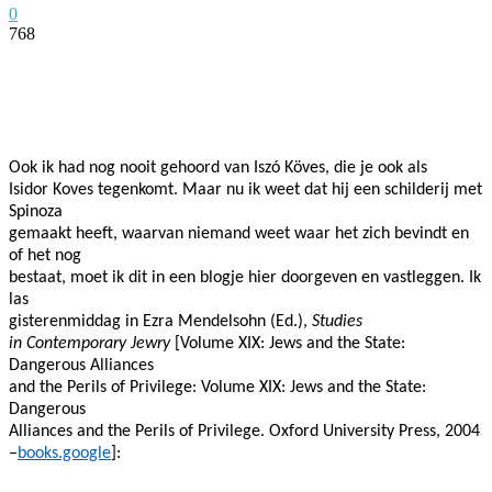
0
768
Facebook
Twitter
Pinterest
WhatsApp
Ook ik had nog nooit gehoord van Iszó Köves, die je ook als
Isidor Koves tegenkomt. Maar nu ik weet dat hij een schilderij met
Spinoza
gemaakt heeft, waarvan niemand weet waar het zich bevindt en
of het nog
bestaat, moet ik dit in een blogje hier doorgeven en vastleggen. Ik
las
gisterenmiddag in Ezra Mendelsohn (Ed.),
Studies
in Contemporary Jewry
[Volume XIX: Jews and the State:
Dangerous Alliances
and the Perils of Privilege: Volume XIX: Jews and the State:
Dangerous
Alliances and the Perils of Privilege. Oxford University Press, 2004
–
books.google
]: