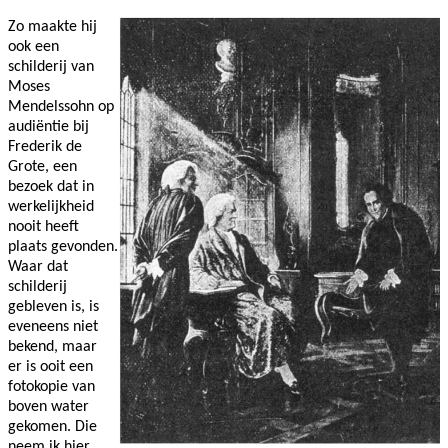
Zo maakte hij
ook een
schilderij van
Moses
Mendelssohn op
audiëntie bij
Frederik de
Grote, een
bezoek dat in
werkelijkheid
nooit heeft
plaats gevonden.
Waar dat
schilderij
gebleven is, is
eveneens niet
bekend, maar
er is ooit een
fotokopie van
boven water
gekomen. Die
neem ik hier