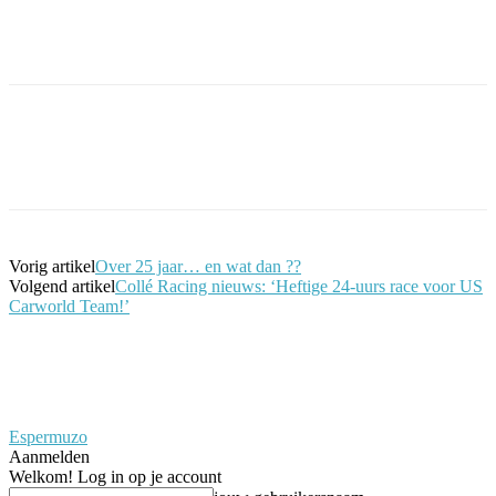
Facebook
Twitter
Pinterest
WhatsApp
Vorig artikel
Over 25 jaar… en wat dan ??
Volgend artikel
Collé Racing nieuws: ‘Heftige 24-uurs race voor US
Carworld Team!’
Espermuzo
Aanmelden
Welkom! Log in op je account