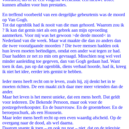
kunnen afhalen voor hun prestaties.
En treffend voorbeeld van een dergelijke gebeurtenis was de moord
op Van Gogh.
Tot dat ogenblik had ik nooit van die man gehoord. Waarom zou ik
? Ik kan dat gemis niet als een gebrek aan mijn opvoeding
aanmerken. Voor mij was het gewoon >de derde moord< in
Nederland van die week. Maar wat maakte die dan zo anders dan
die twee voorafgaande moorden ? Die twee mensen hadden ook
hun leven moeten beëindigen, omdat een ander wat tegen ze had.
Daar hadden ze net zo min om gevraagd. Misschien nog wel veel
minder aanleiding toe gegeven, dan van Gogh gedaan had. Want
toen ik dan, pas op dat ogenblik, diens verhaal hoorde, had ik, kreeg
ik niet het idee, eerder iets gemist te hebben.
Ieder mens heeft recht om te leven, zoals hij, zij denkt het in te
moeten richten. De een maakt zich daar mee meer vrienden dan de
ander.
Maar het leven is het meest unieke, dat een mens heeft. Dat geldt
voor iedereen. De Bekende Persoon, maar ook voor de
postzegelverkoopster. En de buurvrouw. En de groenteboer. En de
beroepsschurk, als een Houssein.
Maar ieder mens heeft recht op een even waardig afscheid. Op de
overgang naar de dood, als wel daarna.
Daarom snapte ik toen – en ook nu nog – niet, dat op de televisie