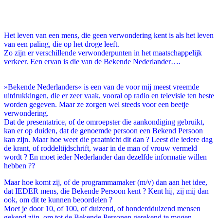
Facebook
Twitter
Pinterest
WhatsApp
Het leven van een mens, die geen verwondering kent is als het leven
van een paling, die op het droge leeft.
Zo zijn er verschillende verwonderpunten in het maatschappelijk
verkeer. Een ervan is die van de Bekende Nederlander….
»Bekende Nederlanders« is een van de voor mij meest vreemde
uitdrukkingen, die er zeer vaak, vooral op radio en televisie ten beste
worden gegeven. Maar ze zorgen wel steeds voor een beetje
verwondering.
Dat de presentatrice, of de omroepster die aankondiging gebruikt,
kan er op duiden, dat de genoemde persoon een Bekend Persoon
kan zijn. Maar hoe weet die praatnicht dit dan ? Leest die iedere dag
de krant, of roddeltijdschrift, waar in de man of vrouw vermeld
wordt ? En moet ieder Nederlander dan dezelfde informatie willen
hebben ??
Maar hoe komt zij, of de programmamaker (m/v) dan aan het idee,
dat IEDER mens, die Bekende Persoon kent ? Kent hij, zij mij dan
ook, om dit te kunnen beoordelen ?
Moet je door 10, of 100, of duizend, of honderdduizend mensen
gekend zijn, om tot de Bekende Personen gerekend te mogen