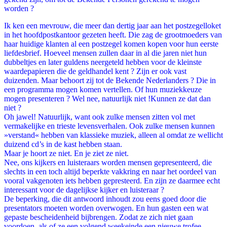
worden ?
Ik ken een mevrouw, die meer dan dertig jaar aan het postzegelloket
in het hoofdpostkantoor gezeten heeft. Die zag de grootmoeders van
haar huidige klanten al een postzegel komen kopen voor hun eerste
liefdesbrief. Hoeveel mensen zullen daar in al die jaren niet hun
dubbeltjes en later guldens neergeteld hebben voor de kleinste
waardepapieren die de geldhandel kent ? Zijn er ook vast
duizenden. Maar behoort zij tot de Bekende Nederlanders ? Die in
een programma mogen komen vertellen. Of hun muziekkeuze
mogen presenteren ? Wel nee, natuurlijk niet !Kunnen ze dat dan
niet ?
Oh jawel! Natuurlijk, want ook zulke mensen zitten vol met
vermakelijke en trieste levensverhalen. Ook zulke mensen kunnen
»verstand« hebben van klassieke muziek, alleen al omdat ze wellicht
duizend cd’s in de kast hebben staan.
Maar je hoort ze niet. En je ziet ze niet.
Nee, ons kijkers en luisteraars worden mensen gepresenteerd, die
slechts in een toch altijd beperkte vakkring en naar het oordeel van
vooral vakgenoten iets hebben gepresteerd. En zijn ze daarmee echt
interessant voor de dagelijkse kijker en luisteraar ?
De beperking, die dit antwoord inhoudt zou eens goed door die
presentators moeten worden overwogen. En hun gasten een wat
gepaste bescheidenheid bijbrengen. Zodat ze zich niet gaan
voordoen, als of ze een volgend weekeinde een nieuwe trofee