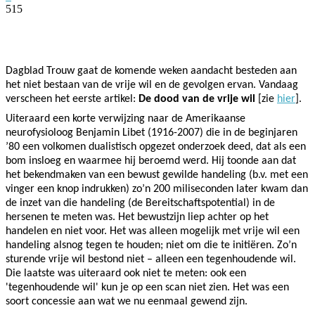
515
Facebook
Twitter
Pinterest
WhatsApp
Dagblad Trouw gaat de komende weken aandacht besteden aan
het niet bestaan van de vrije wil en de gevolgen ervan. Vandaag
verscheen het eerste artikel:
De dood van de vrije wil
[zie
hier
].
Uiteraard een korte verwijzing naar de Amerikaanse
neurofysioloog Benjamin Libet (1916-2007) die in de beginjaren
’80 een volkomen dualistisch opgezet onderzoek deed, dat als een
bom insloeg en waarmee hij beroemd werd. Hij toonde aan dat
het bekendmaken van een bewust gewilde handeling (b.v. met een
vinger een knop indrukken) zo’n 200 miliseconden later kwam dan
de inzet van die handeling (de Bereitschaftspotential) in de
hersenen te meten was. Het bewustzijn liep achter op het
handelen en niet voor. Het was alleen mogelijk met vrije wil een
handeling alsnog tegen te houden; niet om die te initiëren. Zo’n
sturende vrije wil bestond niet – alleen een tegenhoudende wil.
Die laatste was uiteraard ook niet te meten: ook een
'tegenhoudende wil' kun je op een scan niet zien. Het was een
soort concessie aan wat we nu eenmaal gewend zijn.