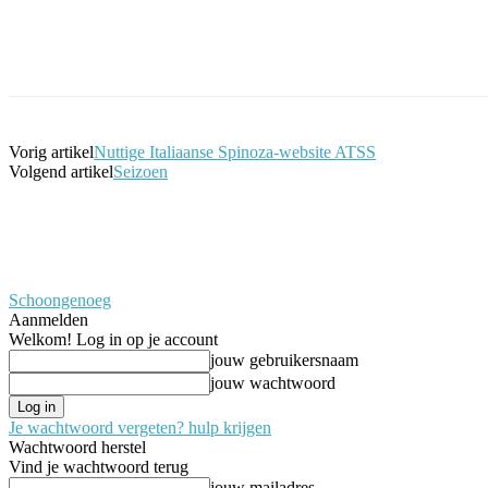
Facebook
Twitter
Pinterest
WhatsApp
Vorig artikel
Nuttige Italiaanse Spinoza-website ATSS
Volgend artikel
Seizoen
Schoongenoeg
Aanmelden
Welkom! Log in op je account
jouw gebruikersnaam
jouw wachtwoord
Je wachtwoord vergeten? hulp krijgen
Wachtwoord herstel
Vind je wachtwoord terug
jouw mailadres