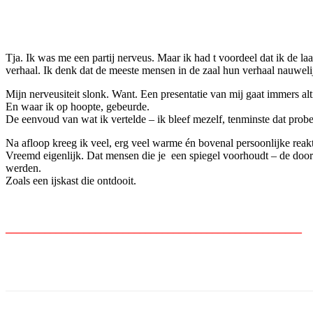
Facebook
Twitter
Pinterest
WhatsApp
Tja. Ik was me een partij nerveus. Maar ik had t voordeel dat ik de 
verhaal. Ik denk dat de meeste mensen in de zaal hun verhaal nauweli
Mijn nerveusiteit slonk. Want. Een presentatie van mij gaat immers altij
En waar ik op hoopte, gebeurde.
De eenvoud van wat ik vertelde – ik bleef mezelf, tenminste dat prob
Na afloop kreeg ik veel, erg veel warme én bovenal persoonlijke reakt
Vreemd eigenlijk. Dat mensen die je een spiegel voorhoudt – de do
werden.
Zoals een ijskast die ontdooit.
_____________________________________________________