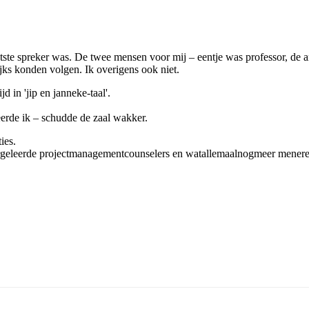
laatste spreker was. De twee mensen voor mij – eentje was professor, d
jks konden volgen. Ik overigens ook niet.
d in 'jip en janneke-taal'.
eerde ik – schudde de zaal wakker.
ies.
orgeleerde projectmanagementcounselers en watallemaalnogmeer menere