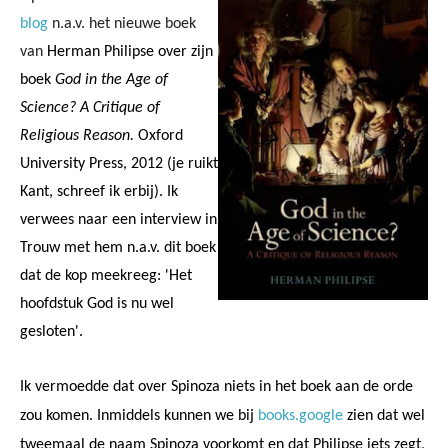
blog
n.a.v. het nieuwe boek
van
Herman Philipse over zijn
boek
God in the Age of
Science? A Critique of
Religious Reason.
Oxford
University Press, 2012 (je ruikt
Kant, schreef ik erbij). Ik
verwees naar een interview in
Trouw met hem n.a.v. dit boek
dat de kop meekreeg: 'Het
hoofdstuk God is nu wel
gesloten'.
Ik vermoedde dat over Spinoza niets in het boek aan de orde
zou komen. Inmiddels kunnen we bij
books.google
zien dat wel
tweemaal de naam Spinoza voorkomt en dat Philipse iets zegt,