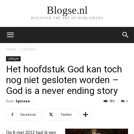
Blogse.nl
DISCOVER THE ART OF PUBLISHING
Home
Lifestyle
Lifestyle
Het hoofdstuk God kan toch
nog niet gesloten worden –
God is a never ending story
Door
Spinoza
-
785
0
Facebook
Twitter
Op 8 mei 2012 had ik een