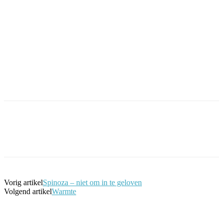
Facebook
Twitter
Pinterest
WhatsApp
Vorig artikel
Spinoza – niet om in te geloven
Volgend artikel
Warmte