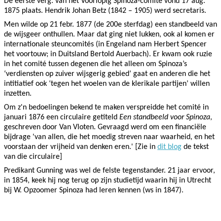
De eerste verg. van het Voorlopig Spinoza-comité vond 17 aug.
1875 plaats. Hendrik Johan Betz (1842 – 1905) werd secretaris.
Men wilde op 21 febr. 1877 (de 200e sterfdag) een standbeeld van
de wijsgeer onthullen. Maar dat ging niet lukken, ook al komen er
internationale steuncomités (in Engeland nam Herbert Spencer
het voortouw; in Duitsland Bertold Auerbach). Er kwam ook ruzie
in het comité tussen degenen die het alleen om Spinoza’s
‘verdiensten op zuiver wijsgerig gebied’ gaat en anderen die het
intitiatief ook ‘tegen het woelen van de klerikale partijen’ willen
inzetten.
Om z'n bedoelingen bekend te maken verspreidde het comité in
januari 1876 een circulaire getiteld
Een standbeeld voor Spinoza
,
geschreven door Van Vloten. Gevraagd werd om een financiële
bijdrage 'van allen, die het moedig streven naar waarheid, en het
voorstaan der vrijheid van denken eren.' [Zie in
dit blog
de tekst
van die circulaire]
Predikant Gunning was wel de felste tegenstander. 21 jaar ervoor,
in 1854, keek hij nog terug op zijn studietijd waarin hij in Utrecht
bij W. Opzoomer Spinoza had leren kennen (ws in 1847).