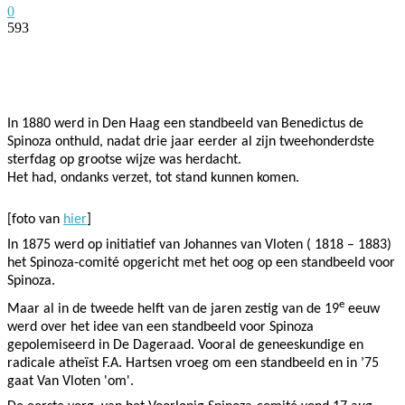
0
593
Facebook
Twitter
Pinterest
WhatsApp
In 1880 werd in Den Haag een standbeeld van Benedictus de
Spinoza onthuld, nadat drie jaar eerder al zijn tweehonderdste
sterfdag op grootse wijze was herdacht.
Het had, ondanks verzet, tot stand kunnen komen.
[foto van
hier
]
In 1875 werd op initiatief van Johannes van Vloten ( 1818 – 1883)
het Spinoza-comité opgericht met het oog op een standbeeld voor
Spinoza.
e
Maar al in de tweede helft van de jaren zestig van de 19
eeuw
werd over het idee van een standbeeld voor Spinoza
gepolemiseerd in De Dageraad. Vooral de geneeskundige en
radicale atheïst F.A. Hartsen vroeg om een standbeeld en in ’75
gaat Van Vloten 'om'.