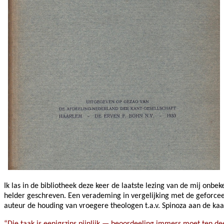
Ik las in de bibliotheek deze keer de laatste lezing van de mij onbe
helder geschreven. Een verademing in vergelijking met de geforcee
auteur de houding van vroegere theologen t.a.v. Spinoza aan de kaak
“Die taak is eenigszins pijnlijk — beoordeeling immers moet ten d