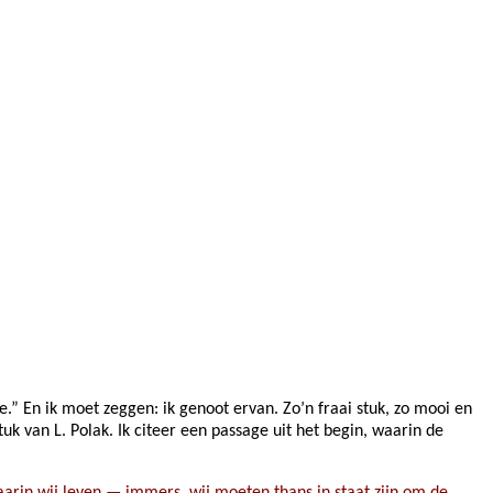
e.” En ik moet zeggen: ik genoot ervan. Zo’n fraai stuk, zo mooi en
tuk van L. Polak.
Ik citeer een passage uit het begin, waarin de
arin wij leven — immers, wij moeten thans in staat zijn om de