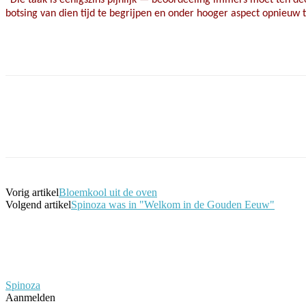
botsing van dien tijd te begrijpen en onder hooger aspect opnieuw t
Facebook
Twitter
Pinterest
WhatsApp
Vorig artikel
Bloemkool uit de oven
Volgend artikel
Spinoza was in "Welkom in de Gouden Eeuw"
Spinoza
Aanmelden