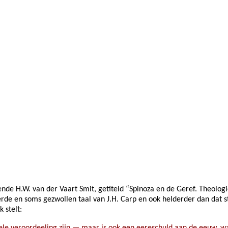
kende H.W. van der Vaart Smit, getiteld “Spinoza en de Geref. Theologi
rde en soms gezwollen taal van J.H. Carp en ook helderder dan dat s
 stelt:
eele veroordeeling zijn — maar is ook een eereschuld aan de eeuw, wa