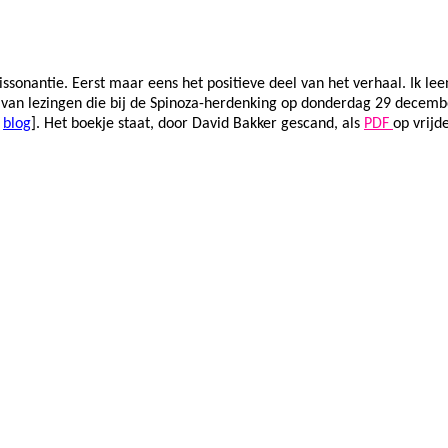
sonantie. Eerst maar eens het positieve deel van het verhaal. Ik lee
 van lezingen die bij de Spinoza-herdenking op donderdag 29 decem
n
blog
]. Het boekje staat, door
David Bakker gescand, als
PDF
op vrijd