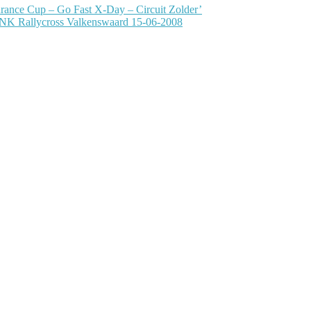
rance Cup – Go Fast X-Day – Circuit Zolder’
 NK Rallycross Valkenswaard 15-06-2008