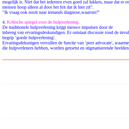
mogelijk is. Niet dat het iedereen even goed zal lukken, maar dat er e
mensen hoop alleen al door het feit dat ik hier zit".
"Ik vraag ook nooit naar iemands diagnose,waarom?"
4.
Kritische spiegel voor de hulpverlening
De traditionele hulpverlening krijgt nieuwe impulsen door de
inbreng van ervaringsdeskundigen. Er ontstaat discussie rond de invul
begrip ‘goede hulpverlening'.
Ervaringsdekunigen vervullen de functie van ‘peer advocate', waarmee
die hulpverleners hebben, worden getoetst en stigmatiserende beelde
_______________________________________________________
Facebook
Twitter
Pinterest
WhatsApp