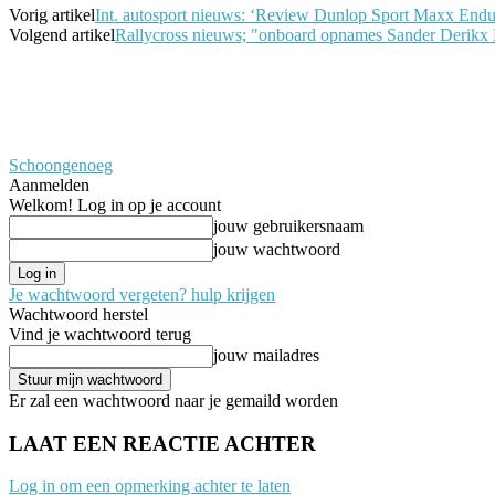
Vorig artikel
Int. autosport nieuws: ‘Review Dunlop Sport Maxx Endu
Volgend artikel
Rallycross nieuws; "onboard opnames Sander Derikx
Schoongenoeg
Aanmelden
Welkom! Log in op je account
jouw gebruikersnaam
jouw wachtwoord
Je wachtwoord vergeten? hulp krijgen
Wachtwoord herstel
Vind je wachtwoord terug
jouw mailadres
Er zal een wachtwoord naar je gemaild worden
LAAT EEN REACTIE ACHTER
Log in om een opmerking achter te laten