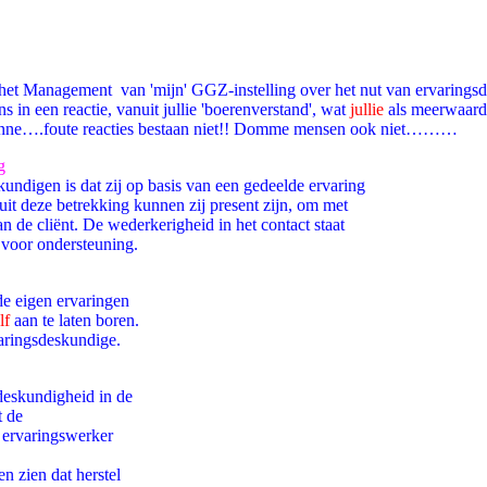
het Management van 'mijn' GGZ-instelling over het nut van ervaringsde
s in een reactie, vanuit jullie 'boerenverstand', wat
jullie
als meerwaarde
 enne….foute reacties bestaan niet!! Domme mensen ook niet………
g
kundigen is dat zij op basis van een gedeelde ervaring
uit deze betrekking kunnen zij present zijn, om met
an de cliënt. De wederkerigheid in het contact staat
g voor ondersteuning.
de eigen ervaringen
lf
aan te laten boren.
varingsdeskundige.
deskundigheid in de
t de
 ervaringswerker
en zien dat herstel