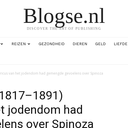
Blogse.nl
DISCOVER THE ART OF PUBLISHING
REIZEN
GEZONDHEID
DIEREN
GELD
LIEFDE
toricus van het jodendom had gemengde gevoelens over Spinoza
 (1817–1891)
et jodendom had
ens over Spinoza