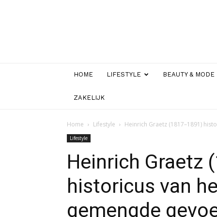
HOME
LIFESTYLE
BEAUTY & MODE
ZAKELIJK
Home
Lifestyle
Heinrich Graetz (1817–1891) his
Lifestyle
Heinrich Graetz
historicus van h
gemengde gevoel