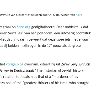
pergravure van Moses Mendelssohn door A. & TH. Weger [van
hier
]
ntegraal op
Zeno.org
gedigitaliseerd. Daar ontdekte ik dat
nneren Verfalles” van het jodendom, een uitvoerig hoofdstuk
Niet dat hij daarin beweert dat deze twee iets met elkaar
e
 zij beiden in zijn ogen in de 17
eeuw als de grote
 het
vorige blog
overnam, citeert hij uit
Ze'ev Levy:
Baruch
Denker in Deutschland
: “
The historian of Jewish history,
s relation to Judaism as that of a "murderer of his
za one of the "greatest thinkers of his time, who brought