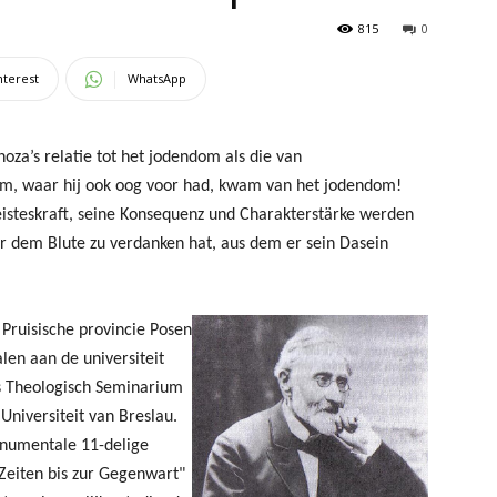
815
0
nterest
WhatsApp
oza’s relatie tot het jodendom als die van
m, waar hij ook oog voor had, kwam van het jodendom!
Geisteskraft, seine Konsequenz und Charakterstärke werden
r dem Blute zu verdanken hat, aus dem er sein Dasein
 Pruisische provincie Posen
alen aan de universiteit
s Theologisch Seminarium
Universiteit van Breslau.
onumentale 11-delige
 Zeiten bis zur Gegenwart"