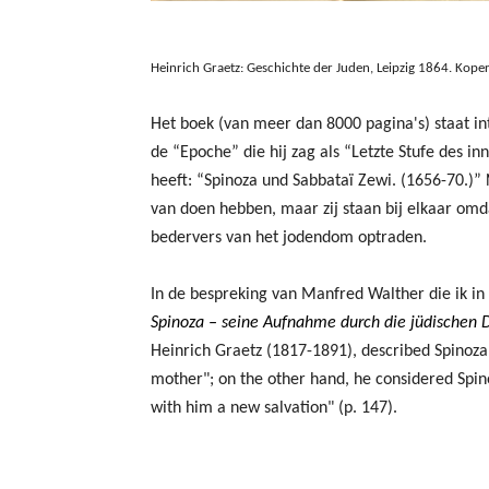
Heinrich Graetz: Geschichte der Juden, Leipzig 1864. Ko
Het boek (van meer dan 8000 pagina's) staat i
de “Epoche” die hij zag als “Letzte Stufe des i
heeft: “Spinoza und Sabbataï Zewi. (1656-70.)” 
van doen hebben, maar zij staan bij elkaar omdat
bedervers van het jodendom optraden.
In de bespreking van Manfred Walther die ik in
Spinoza – seine Aufnahme durch die jüdischen 
Heinrich Graetz
(1817-1891), described Spinoza'
mother"; on the other hand, he considered Spino
with him a new salvation" (p. 147).