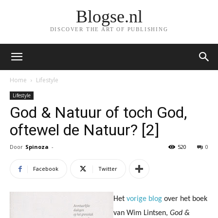
Blogse.nl
DISCOVER THE ART OF PUBLISHING
Home
Lifestyle
Lifestyle
God & Natuur of toch God,
oftewel de Natuur? [2]
Door
Spinoza
-
520
0
Facebook
Twitter
Het
vorige blog
over het boek
van Wim Lintsen,
God &