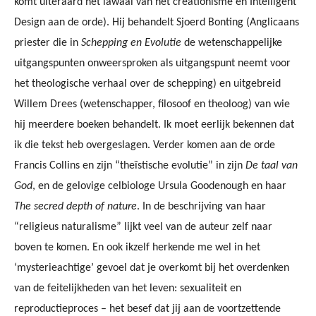
komt uiteraard het lawaai van het creationisme en Intelligent
Design aan de orde). Hij behandelt Sjoerd Bonting (Anglicaans
priester die in
Schepping en Evolutie
de wetenschappelijke
uitgangspunten onweersproken als uitgangspunt neemt voor
het theologische verhaal over de schepping) en uitgebreid
Willem Drees (wetenschapper, filosoof en theoloog) van wie
hij meerdere boeken behandelt. Ik moet eerlijk bekennen dat
ik die tekst heb overgeslagen. Verder komen aan de orde
Francis Collins en zijn “theïstische evolutie” in zijn
De taal van
God
, en de gelovige celbiologe Ursula Goodenough en haar
The secred depth of nature
. In de beschrijving van haar
“religieus naturalisme” lijkt veel van de auteur zelf naar
boven te komen. En ook ikzelf herkende me wel in het
‘mysterieachtige’ gevoel dat je overkomt bij het overdenken
van de feitelijkheden van het leven: sexualiteit en
reproductieproces – het besef dat jij aan de voortzettende