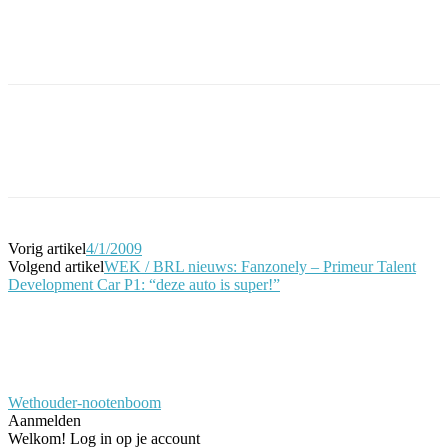
Facebook
Twitter
Pinterest
WhatsApp
Vorig artikel
4/1/2009
Volgend artikel
WEK / BRL nieuws: Fanzonely – Primeur Talent
Development Car P1: “deze auto is super!”
Wethouder-nootenboom
Aanmelden
Welkom! Log in op je account