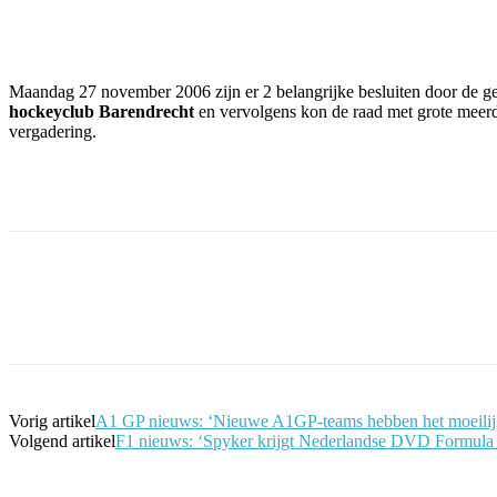
Facebook
Twitter
Pinterest
WhatsApp
Maandag 27 november 2006 zijn er 2 belangrijke besluiten door de ge
hockeyclub Barendrecht
en vervolgens kon de raad met grote meer
vergadering.
Facebook
Twitter
Pinterest
WhatsApp
Vorig artikel
A1 GP nieuws: ‘Nieuwe A1GP-teams hebben het moeilij
Volgend artikel
F1 nieuws: ‘Spyker krijgt Nederlandse DVD Formula 