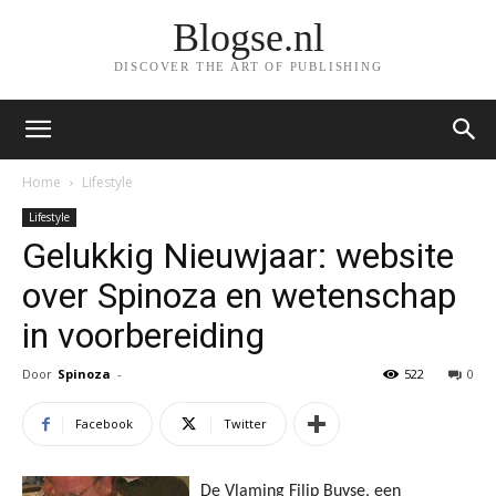
Blogse.nl
DISCOVER THE ART OF PUBLISHING
Home
Lifestyle
Lifestyle
Gelukkig Nieuwjaar: website
over Spinoza en wetenschap
in voorbereiding
Door
Spinoza
-
522
0
Facebook
Twitter
De Vlaming Filip Buyse, een