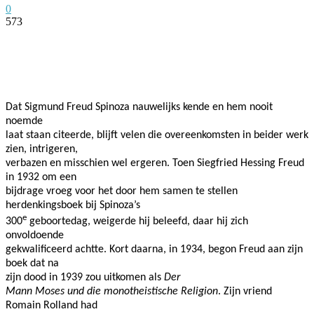
0
573
Facebook
Twitter
Pinterest
WhatsApp
Dat Sigmund Freud Spinoza nauwelijks kende en hem nooit
noemde
laat staan citeerde, blijft velen die overeenkomsten in beider werk
zien, intrigeren,
verbazen en misschien wel ergeren. Toen Siegfried Hessing Freud
in 1932 om een
bijdrage vroeg voor het door hem samen te stellen
herdenkingsboek bij Spinoza’s
e
300
geboortedag, weigerde hij beleefd, daar hij zich
onvoldoende
gekwalificeerd achtte. Kort daarna, in 1934, begon Freud aan zijn
boek dat na
zijn dood in 1939 zou uitkomen als
Der
Mann Moses und die monotheistische Religion
. Zijn vriend
Romain Rolland had