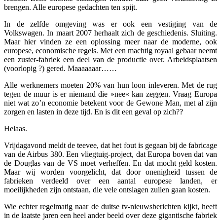
brengen. Alle europese gedachten ten spijt.
In de zelfde omgeving was er ook een vestiging van de
Volkswagen. In maart 2007 herhaalt zich de geschiedenis. Sluiting.
Maar hier vinden ze een oplossing meer naar de moderne, ook
europese, economische regels. Met een machtig royaal gebaar neemt
een zuster-fabriek een deel van de productie over. Arbeidsplaatsen
(voorlopig ?) gered. Maaaaaaar……
Alle werknemers moeten 20% van hun loon inleveren. Met de rug
tegen de muur is er niemand die »nee« kan zeggen. Vraag Europa
niet wat zo’n economie betekent voor de Gewone Man, met al zijn
zorgen en lasten in deze tijd. En is dit een geval op zich??
Helaas.
Vrijdagavond meldt de teevee, dat het fout is gegaan bij de fabricage
van de Airbus 380. Een vliegtuig-project, dat Europa boven dat van
de Douglas van de VS moet verheffen. En dat mocht geld kosten.
Maar wij worden voorgelicht, dat door onenigheid tussen de
fabrieken verdeeld over een aantal europese landen, er
moeilijkheden zijn ontstaan, die vele ontslagen zullen gaan kosten.
Wie echter regelmatig naar de duitse tv-nieuwsberichten kijkt, heeft
in de laatste jaren een heel ander beeld over deze gigantische fabriek