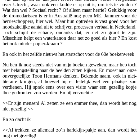
over Utrecht, waar ook een kudde er op uit is, om iets te vinden ?
Wat dan wel ? Sociaal recht ? Of alleen maar herrie? Gelukkig voor
de dromedarissen is er in Australië nog geen ME. Jammer voor de
herrieschoppers, hier wel. Maar hun optreden is vast goed voor het
noodzakelijke aantal uit te schrijven processen verbaal in Nederland.
Toch schijnt de schade, ondanks dat, er net zo groot te zijn.
Misschien helpt een waterkanon daar net zo goed als hier ? En kost
het ook minder papier-kraam ?
En ook in het zelfde nieuws het startschot voor de 60e boekenweek.
Nu ben ik nog steeds niet van mijn boeken geweken, maar heb toch
met belangstelling naar de beelden zitten kijken. En moest aan onze
onvergetelijke Toon Hermans denken. Bekende naam, ook in niet-
literaire kringen, al hoewel hij er feitelijk wel een plaatsje zou
verdienen. Hij sprak eens over een visite waar een gezellig kopje
thee gedronken zou worden. En hij verzuchtte
>>Er zijn mensen! Al zetten ze een emmer thee, dan wordt het nog
niet gezellig!<<
En zo dacht ik
>>Al trekken ze allemaal zo’n harlekijn-pakje aan, dan wordt het
nog niet gezellig!