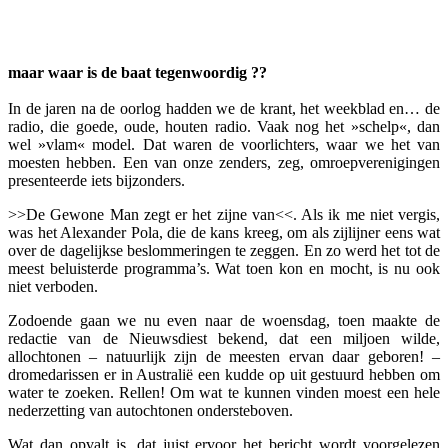
Facebook
Twitter
Pinterest
WhatsApp
maar waar is de baat tegenwoordig ??
In de jaren na de oorlog hadden we de krant, het weekblad en… de
radio, die goede, oude, houten radio. Vaak nog het »schelp«, dan
wel »vlam« model. Dat waren de voorlichters, waar we het van
moesten hebben. Een van onze zenders, zeg, omroepverenigingen
presenteerde iets bijzonders.
>>De Gewone Man zegt er het zijne van<<. Als ik me niet vergis,
was het Alexander Pola, die de kans kreeg, om als zijlijner eens wat
over de dagelijkse beslommeringen te zeggen. En zo werd het tot de
meest beluisterde programma’s. Wat toen kon en mocht, is nu ook
niet verboden.
Zodoende gaan we nu even naar de woensdag, toen maakte de
redactie van de Nieuwsdiest bekend, dat een miljoen wilde,
allochtonen – natuurlijk zijn de meesten ervan daar geboren! –
dromedarissen er in Australië een kudde op uit gestuurd hebben om
water te zoeken. Rellen! Om wat te kunnen vinden moest een hele
nederzetting van autochtonen ondersteboven.
Wat dan opvalt is, dat juist ervoor het bericht wordt voorgelezen