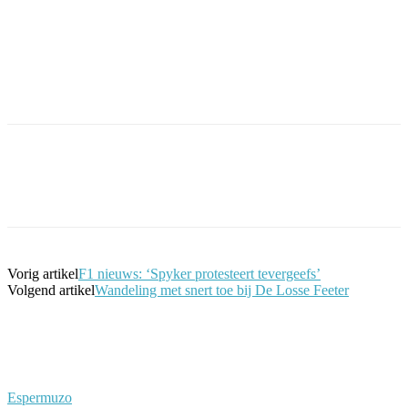
Facebook
Twitter
Pinterest
WhatsApp
Vorig artikel
F1 nieuws: ‘Spyker protesteert tevergeefs’
Volgend artikel
Wandeling met snert toe bij De Losse Feeter
Espermuzo