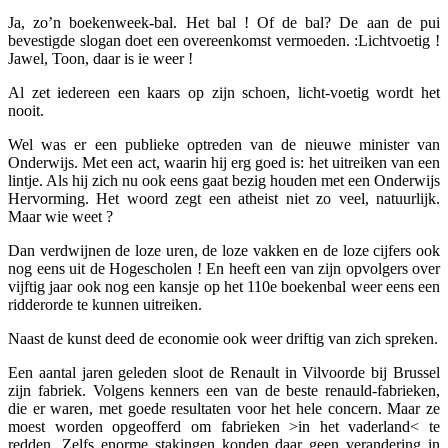
Ja, zo’n boekenweek-bal. Het bal ! Of de bal? De aan de pui
bevestigde slogan doet een overeenkomst vermoeden. :Lichtvoetig !
Jawel, Toon, daar is ie weer !
Al zet iedereen een kaars op zijn schoen, licht-voetig wordt het
nooit.
Wel was er een publieke optreden van de nieuwe minister van
Onderwijs. Met een act, waarin hij erg goed is: het uitreiken van een
lintje. Als hij zich nu ook eens gaat bezig houden met een Onderwijs
Hervorming. Het woord zegt een atheist niet zo veel, natuurlijk.
Maar wie weet ?
Dan verdwijnen de loze uren, de loze vakken en de loze cijfers ook
nog eens uit de Hogescholen ! En heeft een van zijn opvolgers over
vijftig jaar ook nog een kansje op het 110e boekenbal weer eens een
ridderorde te kunnen uitreiken.
Naast de kunst deed de economie ook weer driftig van zich spreken.
Een aantal jaren geleden sloot de Renault in Vilvoorde bij Brussel
zijn fabriek. Volgens kenners een van de beste renauld-fabrieken,
die er waren, met goede resultaten voor het hele concern. Maar ze
moest worden opgeofferd om fabrieken >in het vaderland< te
redden. Zelfs enorme stakingen konden daar geen verandering in