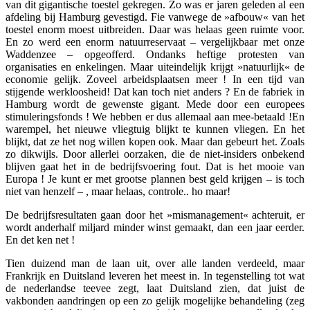
van dit gigantische toestel gekregen. Zo was er jaren geleden al een
afdeling bij Hamburg gevestigd. Fie vanwege de »afbouw« van het
toestel enorm moest uitbreiden. Daar was helaas geen ruimte voor.
En zo werd een enorm natuurreservaat – vergelijkbaar met onze
Waddenzee – opgeofferd. Ondanks heftige protesten van
organisaties en enkelingen. Maar uiteindelijk krijgt »natuurlijk« de
economie gelijk. Zoveel arbeidsplaatsen meer ! In een tijd van
stijgende werkloosheid! Dat kan toch niet anders ? En de fabriek in
Hamburg wordt de gewenste gigant. Mede door een europees
stimuleringsfonds ! We hebben er dus allemaal aan mee-betaald !En
warempel, het nieuwe vliegtuig blijkt te kunnen vliegen. En het
blijkt, dat ze het nog willen kopen ook. Maar dan gebeurt het. Zoals
zo dikwijls. Door allerlei oorzaken, die de niet-insiders onbekend
blijven gaat het in de bedrijfsvoering fout. Dat is het mooie van
Europa ! Je kunt er met grootse plannen best geld krijgen – is toch
niet van henzelf – , maar helaas, controle.. ho maar!
De bedrijfsresultaten gaan door het »mismanagement« achteruit, er
wordt anderhalf miljard minder winst gemaakt, dan een jaar eerder.
En det ken net !
Tien duizend man de laan uit, over alle landen verdeeld, maar
Frankrijk en Duitsland leveren het meest in. In tegenstelling tot wat
de nederlandse teevee zegt, laat Duitsland zien, dat juist de
vakbonden aandringen op een zo gelijk mogelijke behandeling (zeg